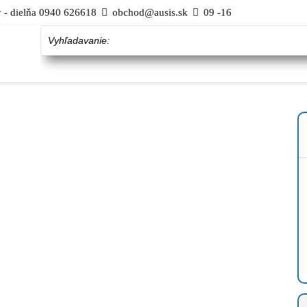
 - dielňa 0940 626618
obchod@ausis.sk
09 -16
Vyhľadavanie: