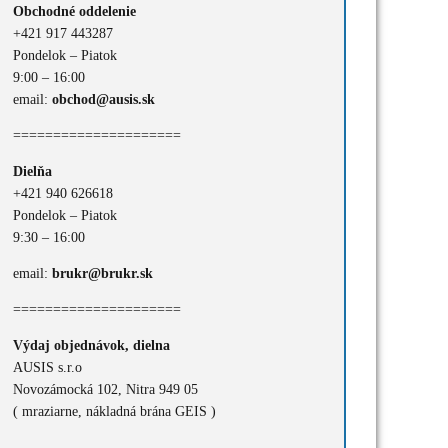
Obchodné oddelenie
+421 917 443287
Pondelok – Piatok
9:00 – 16:00
email:
obchod@ausis.sk
=====================
Dielňa
+421 940 626618
Pondelok – Piatok
9:30 – 16:00
email:
brukr@brukr.sk
=====================
Výdaj objednávok, dielna
AUSIS s.r.o
Novozámocká 102, Nitra 949 05
( mraziarne, nákladná brána GEIS )