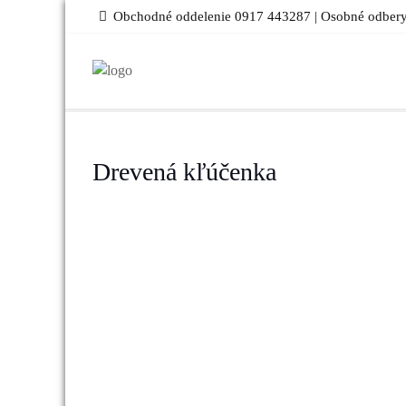
Skip
Obchodné oddelenie 0917 443287 | Osobné odbery
to
content
Drevená kľúčenka