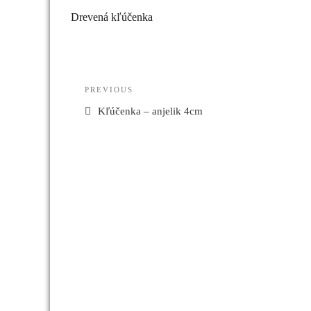
Drevená kľúčenka
Navigácia
Previous
PREVIOUS
v
Post
Kľúčenka – anjelik 4cm
článku