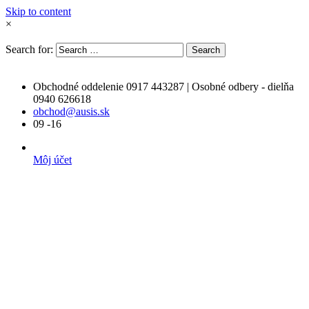
Skip to content
×
Search for:
Search
Obchodné oddelenie 0917 443287 | Osobné odbery - dielňa
0940 626618
obchod@ausis.sk
09 -16
Môj účet