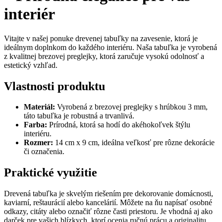
interiér
Vitajte v našej ponuke drevenej tabuľky na zavesenie, ktorá je
ideálnym doplnkom do každého interiéru. Naša tabuľka je vyrobená
z kvalitnej brezovej preglejky, ktorá zaručuje vysokú odolnosť a
estetický vzhľad.
Vlastnosti produktu
Materiál:
Vyrobená z brezovej preglejky s hrúbkou 3 mm,
táto tabuľka je robustná a trvanlivá.
Farba:
Prírodná, ktorá sa hodí do akéhokoľvek štýlu
interiéru.
Rozmer:
14 cm x 9 cm, ideálna veľkosť pre rôzne dekorácie
či označenia.
Praktické využitie
Drevená tabuľka je skvelým riešením pre dekorovanie domácnosti,
kaviarní, reštaurácií alebo kancelárií. Môžete na ňu napísať osobné
odkazy, citáty alebo označiť rôzne časti priestoru. Je vhodná aj ako
darček pre vašich blízkych, ktorí ocenia ručnú prácu a originalitu.