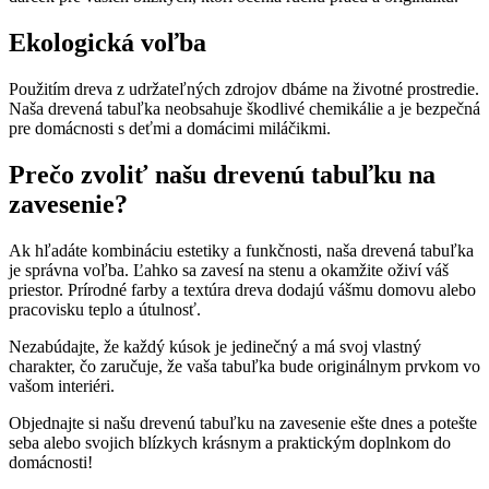
Ekologická voľba
Použitím dreva z udržateľných zdrojov dbáme na životné prostredie.
Naša drevená tabuľka neobsahuje škodlivé chemikálie a je bezpečná
pre domácnosti s deťmi a domácimi miláčikmi.
Prečo zvoliť našu drevenú tabuľku na
zavesenie?
Ak hľadáte kombináciu estetiky a funkčnosti, naša drevená tabuľka
je správna voľba. Ľahko sa zavesí na stenu a okamžite oživí váš
priestor. Prírodné farby a textúra dreva dodajú vášmu domovu alebo
pracovisku teplo a útulnosť.
Nezabúdajte, že každý kúsok je jedinečný a má svoj vlastný
charakter, čo zaručuje, že vaša tabuľka bude originálnym prvkom vo
vašom interiéri.
Objednajte si našu drevenú tabuľku na zavesenie ešte dnes a potešte
seba alebo svojich blízkych krásnym a praktickým doplnkom do
domácnosti!