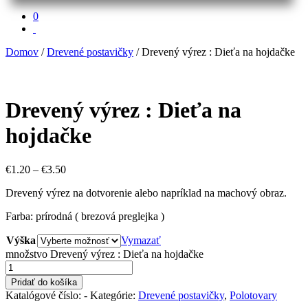
0
Domov
/
Drevené postavičky
/ Drevený výrez : Dieťa na hojdačke
Drevený výrez : Dieťa na
hojdačke
€
1.20
–
€
3.50
Drevený výrez na dotvorenie alebo napríklad na machový obraz.
Farba: prírodná ( brezová preglejka )
Výška
Vymazať
množstvo Drevený výrez : Dieťa na hojdačke
Pridať do košíka
Katalógové číslo:
-
Kategórie:
Drevené postavičky
,
Polotovary