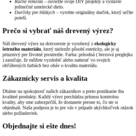
Ručné remeslá
– osviežte svoje DIY projekty a vystavte
jedinečné umelecké dielo.
Darčeky pre blízkych
– vyrobte originálny darček, ktorý určite
poteší.
Prečo si vybrať náš drevený výrez?
Náš drevený výrez na dotvorenie je vyrobený z
ekologicky
šetrného materiálu
, ktorý nielenže pôsobí esteticky, ale je aj
priaznivý pre životné prostredie. Farba: prírodná ( brezová preglejka
) zaručuje, že môžete vyzdobiť alebo natierať vo svojich
obľúbených farbách bez obáv o kvalitu materiálu.
Zákaznícky servis a kvalita
Dbáme na spokojnosť našich zákazníkov a preto ponúkame iba
kvalitné produkty. Každý výrez prechádza prísnou kontrolou
kvality, aby sme zabezpečili, že dostanete presne to, čo ste si
objednali. Naša podpora je tu pre vás v prípade akýchkoľvek otázok
alebo požiadaviek.
Objednajte si ešte dnes!