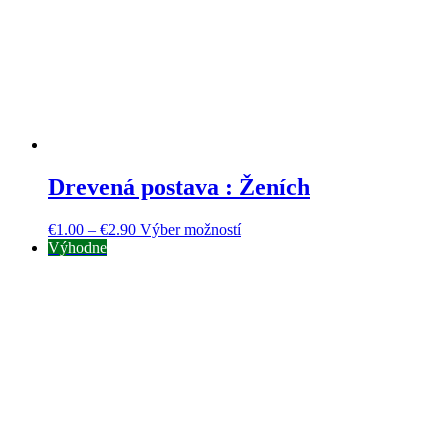
Drevená postava : Ženích
€
1.00
–
€
2.90
Výber možností
Výhodne