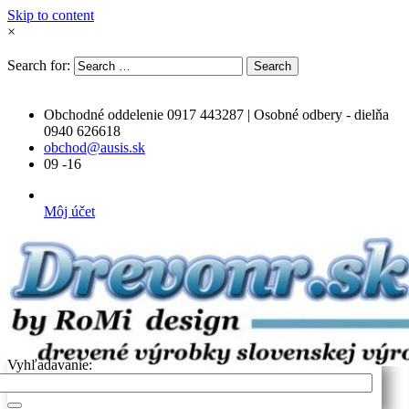
Skip to content
×
Search for:
Search
Obchodné oddelenie 0917 443287 | Osobné odbery - dielňa
0940 626618
obchod@ausis.sk
09 -16
Môj účet
Vyhľadavanie: