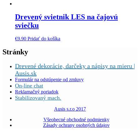
Drevený svietnik LES na čajovú
sviečku
€
9.90
Pridať do košíka
Stránky
Drevené dekorácie, darčeky a nápisy na mieru |
Ausis.sk
Formulár na odstúpenie od zmluvy
On-line chat
Reklamačný poriadok
Stabilizovaný mach.
Ausis s.r.o 2017
Všeobecné obchodné podmienky
Zásady ochrany osobných údajov