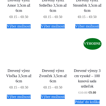
Drevený výrez
Drevený výrez
Drevený výrez
Amor 3,5cm až
Srdiečko 3,5cm až
Stromček 3,5cm až
6cm
6cm
6cm
€
0.15
–
€
0.50
€
0.15
–
€
0.50
€
0.15
–
€
0.50
Výber možností
Výber možností
Výber možností
VÝHODNE
Drevený výrez
Drevený výrez
Drevené výrezy 3
Vločka 3,5cm až
Zvonček 3,5cm až
cm vysoké – 100
6cm
6cm
kusová sada
srdiečok
€
0.15
–
€
0.50
€
0.15
–
€
0.50
€
10.00
€
9.00
Výber možností
Výber možností
Pridať do košíka