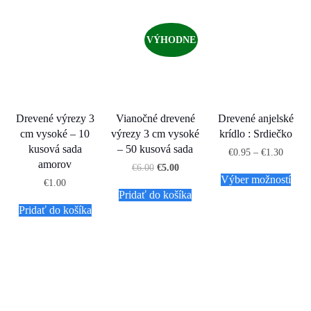
VÝHODNE
Drevené výrezy 3
Vianočné drevené
Drevené anjelské
cm vysoké – 10
výrezy 3 cm vysoké
krídlo : Srdiečko
kusová sada
– 50 kusová sada
€
0.95
–
€
1.30
amorov
€
6.00
€
5.00
Výber možností
€
1.00
Pridať do košíka
Pridať do košíka