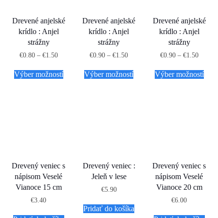
Drevené anjelské
Drevené anjelské
Drevené anjelské
krídlo : Anjel
krídlo : Anjel
krídlo : Anjel
strážny
strážny
strážny
€
0.80
–
€
1.50
€
0.90
–
€
1.50
€
0.90
–
€
1.50
Výber možností
Výber možností
Výber možností
Drevený veniec s
Drevený veniec :
Drevený veniec s
nápisom Veselé
Jeleň v lese
nápisom Veselé
Vianoce 15 cm
Vianoce 20 cm
€
5.90
€
3.40
€
6.00
Pridať do košíka