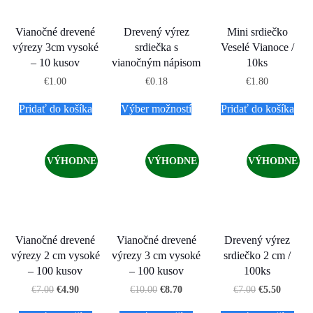
Vianočné drevené
Drevený výrez
Mini srdiečko
výrezy 3cm vysoké
srdiečka s
Veselé Vianoce /
– 10 kusov
vianočným nápisom
10ks
€
1.00
€
0.18
€
1.80
Pridať do košíka
Výber možností
Pridať do košíka
VÝHODNE
VÝHODNE
VÝHODNE
Vianočné drevené
Vianočné drevené
Drevený výrez
výrezy 2 cm vysoké
výrezy 3 cm vysoké
srdiečko 2 cm /
– 100 kusov
– 100 kusov
100ks
€
7.00
€
4.90
€
10.00
€
8.70
€
7.00
€
5.50