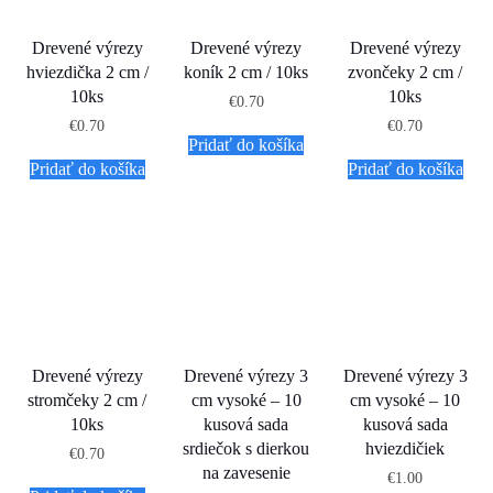
Drevené výrezy
Drevené výrezy
Drevené výrezy
hviezdička 2 cm /
koník 2 cm / 10ks
zvončeky 2 cm /
10ks
10ks
€
0.70
€
0.70
€
0.70
Pridať do košíka
Pridať do košíka
Pridať do košíka
Drevené výrezy
Drevené výrezy 3
Drevené výrezy 3
stromčeky 2 cm /
cm vysoké – 10
cm vysoké – 10
10ks
kusová sada
kusová sada
srdiečok s dierkou
hviezdičiek
€
0.70
na zavesenie
€
1.00