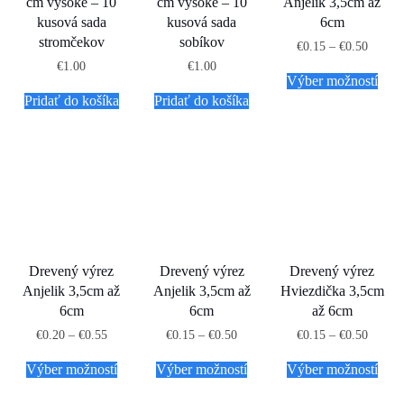
cm vysoké – 10
cm vysoké – 10
Anjelik 3,5cm až
kusová sada
kusová sada
6cm
stromčekov
sobíkov
€
0.15
–
€
0.50
€
1.00
€
1.00
Výber možností
Pridať do košíka
Pridať do košíka
Drevený výrez
Drevený výrez
Drevený výrez
Anjelik 3,5cm až
Anjelik 3,5cm až
Hviezdička 3,5cm
6cm
6cm
až 6cm
€
0.20
–
€
0.55
€
0.15
–
€
0.50
€
0.15
–
€
0.50
Výber možností
Výber možností
Výber možností