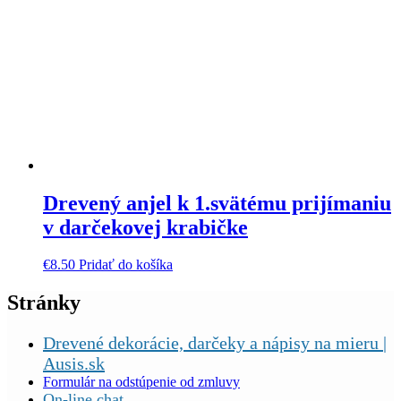
Drevený anjel k 1.svätému prijímaniu
v darčekovej krabičke
€
8.50
Pridať do košíka
Stránky
Drevené dekorácie, darčeky a nápisy na mieru |
Ausis.sk
Formulár na odstúpenie od zmluvy
On-line chat