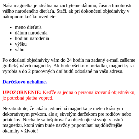
Naša magnetka je ideálna na zachytenie dátumu, času a hmotnosti
vášho narodeného dieťaťa. Stačí, ak pri dokončení objednávky v
nákupnom košíku uvediete:
meno dieťaťa
dátum narodenia
hodinu narodenia
výšku
váhu
Po odoslaní objednávky vám do 24 hodín na zadaný e-mail zašleme
grafický návrh magnetky. Ak bude všetko v poriadku, magnetky sa
vyrobia a do 2 pracovných dní budú odoslané na vašu adresu.
Darčekovo nebalíme.
UPOZORNENIE:
Keďže sa jedna o personalizovanú objednávku,
je potrebná platba vopred.
Nezabudnite, že takáto jedinečná magnetka je nielen krásnym
dekoratívnym prvkom, ale aj skvelým darčekom pre rodičov nebo
priateľov. Nechajte sa inšpirovať a objednajte si svoju vlastnú
magnetku, ktorá vám bude navždy pripomínať najdôležitejšie
okamihy v živote!