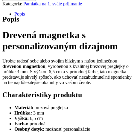
Kategória:
Pamiatka na 1. sväté prijímanie
Popis
Popis
Drevená magnetka s
personalizovaným dizajnom
Urobte radosť sebe alebo svojim blízkym s našou jedinečnou
drevenou magnetkou
, vyrobenou z kvalitnej brezovej preglejky o
hrúbke 3 mm. S výškou 6,5 cm a v prírodnej farbe, táto magnetka
predstavuje skvelý spôsob, ako uchovať nezabudnuteľné spomienky
na tie najdôležitejšie okamihy vo vašom živote.
Charakteristiky produktu
Materiál:
brezová preglejka
Hrúbka:
3 mm
Výška:
6,5 cm
Farba:
prírodná
Osobný dotyk:
možnosť personalizácie