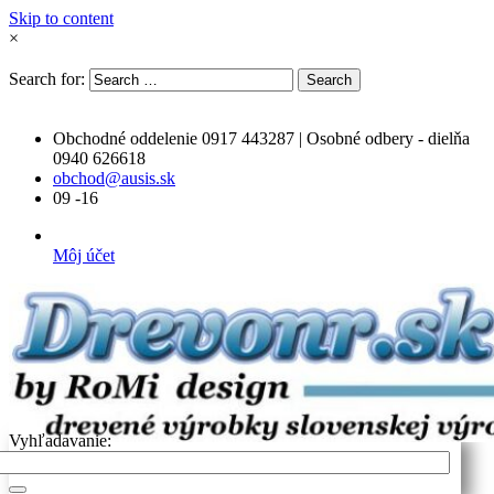
Skip to content
×
Search for:
Search
Obchodné oddelenie 0917 443287 | Osobné odbery - dielňa
0940 626618
obchod@ausis.sk
09 -16
Môj účet
Vyhľadavanie: