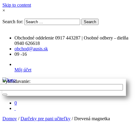
Skip to content
×
Search for:
Search
Obchodné oddelenie 0917 443287 | Osobné odbery - dielňa
0940 626618
obchod@ausis.sk
09 -16
Môj účet
Vyhľadavanie:
0
Domov
/
Darčeky pre pani učiteľky
/ Drevená magnetka