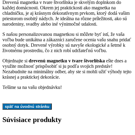
Drevená magnetka v tvare štvorlítska je skvelým doplnkom do
každej domácnosti. Okrem jej praktickosti ako magnetka na
chladničku, je aj krásnym dekoratívnym prvkom, ktorý dodá vašim
priestorom osobitý nádych. Je ideálna na rôzne príležitosti, ako sú
narodeniny, svadby alebo iné výnimočné udalosti.
S našou personalizovanou magnetkou si môžete byť istí, že vaša
voľba bude unikátna a zákazníci zaručene ocenia vašu snahu pridať
osobný dotyk. Drevené výrobky sú navyše ekologické a šetrné k
životnému prostrediu, čo z nich robí udržateľnú voľbu.
Objednajte si
drevenú magnetku v tvare štvorlítska
ešte dnes a
využite možnosť prispôsobiť si ju podľa svojich predstáv!
Nezabudnite na minimálny odber, aby ste si mohli užiť výhody tejto
krásnej a praktickej dekorácie.
Tešíme sa na vašu objednávku!
Súvisiace produkty