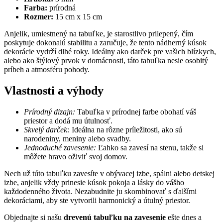
Farba:
prírodná
Rozmer:
15 cm x 15 cm
Anjelik, umiestnený na tabuľke, je starostlivo prilepený, čím
poskytuje dokonalú stabilitu a zaručuje, že tento nádherný kúsok
dekorácie vydrží dlhé roky. Ideálny ako darček pre vašich blízkych,
alebo ako štýlový prvok v domácnosti, táto tabuľka nesie osobitý
príbeh a atmosféru pohody.
Vlastnosti a výhody
Prírodný dizajn:
Tabuľka v prírodnej farbe obohatí váš
priestor a dodá mu útulnosť.
Skvelý darček:
Ideálna na rôzne príležitosti, ako sú
narodeniny, meniny alebo svadby.
Jednoduché zavesenie:
Ľahko sa zavesí na stenu, takže si
môžete hravo oživiť svoj domov.
Nech už túto tabuľku zavesíte v obývacej izbe, spálni alebo detskej
izbe, anjelik vždy prinesie kúsok pokoja a lásky do vášho
každodenného života. Nezabudnite ju skombinovať s ďalšími
dekoráciami, aby ste vytvorili harmonický a útulný priestor.
Objednajte si našu
drevenú tabuľku na zavesenie
ešte dnes a