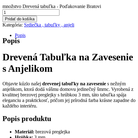
množstvo Drevená tabuľka - Poďakovanie Bratovi
Pridať do košíka
Kategória:
Srdiečka , tabuľky , anjeli
Popis
Popis
Drevená Tabuľka na Zavesenie
s Anjelikom
Objavte kúzlo našej
drevenej tabuľky na zavesenie
s nežným
anjelikom, ktorá dodá vášmu domovu jedinečný šmrnc. Vyrobená z
kvalitnej brezovej preglejky s hrúbkou 3 mm, táto tabuľka spája
eleganciu a praktickosť, pričom jej prírodná farba krásne zapadne do
každého interiéru.
Popis produktu
Materiál:
brezová preglejka
Hrúbka:
3 mm