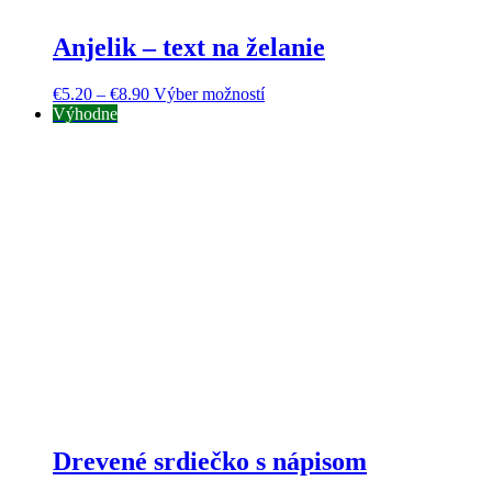
Anjelik – text na želanie
€
5.20
–
€
8.90
Výber možností
Výhodne
Drevené srdiečko s nápisom