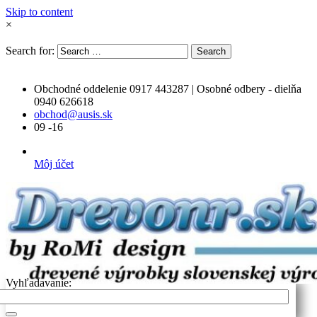
Skip to content
×
Search for:
Search
Obchodné oddelenie 0917 443287 | Osobné odbery - dielňa
0940 626618
obchod@ausis.sk
09 -16
Môj účet
Vyhľadavanie: