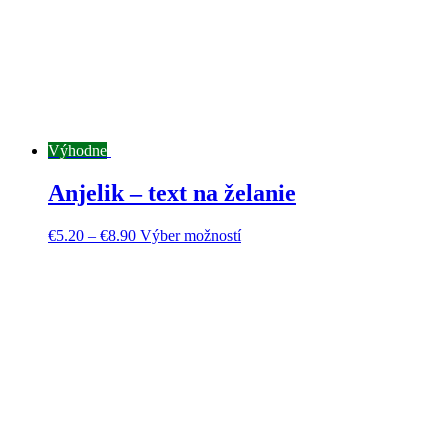
Výhodne
Anjelik – text na želanie
€
5.20
–
€
8.90
Výber možností