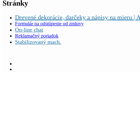
Stránky
Drevené dekorácie, darčeky a nápisy na mieru | A
Formulár na odstúpenie od zmluvy
On-line chat
Reklamačný poriadok
Stabilizovaný mach.