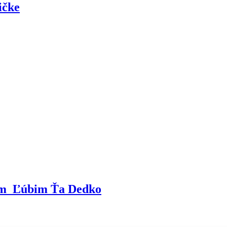
ičke
som Ľúbim Ťa Dedko