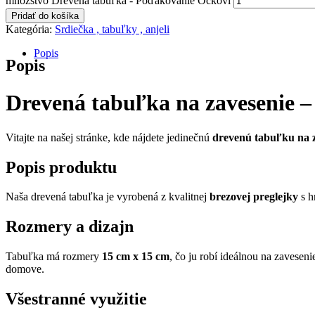
množstvo Drevená tabuľka - Poďakovanie Ockovi
Pridať do košíka
Kategória:
Srdiečka , tabuľky , anjeli
Popis
Popis
Drevená tabuľka na zavesenie –
Vitajte na našej stránke, kde nájdete jedinečnú
drevenú tabuľku na 
Popis produktu
Naša drevená tabuľka je vyrobená z kvalitnej
brezovej preglejky
s h
Rozmery a dizajn
Tabuľka má rozmery
15 cm x 15 cm
, čo ju robí ideálnou na zaveseni
domove.
Všestranné využitie