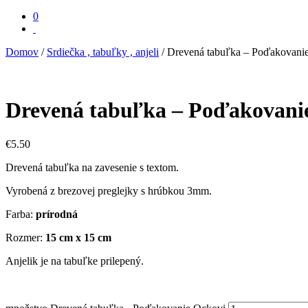
0
Domov
/
Srdiečka , tabuľky , anjeli
/ Drevená tabuľka – Poďakovani
Drevená tabuľka – Poďakovani
€
5.50
Drevená tabuľka na zavesenie s textom.
Vyrobená z brezovej preglejky s hrúbkou 3mm.
Farba:
prírodná
Rozmer:
15 cm x 15 cm
Anjelik je na tabuľke prilepený.