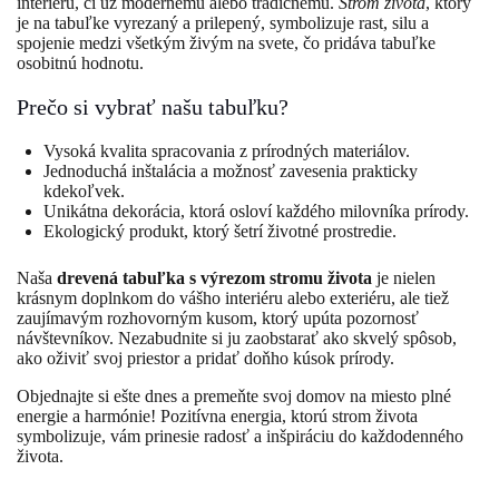
interiéru, či už modernému alebo tradičnému.
Strom života
, ktorý
je na tabuľke vyrezaný a prilepený, symbolizuje rast, silu a
spojenie medzi všetkým živým na svete, čo pridáva tabuľke
osobitnú hodnotu.
Prečo si vybrať našu tabuľku?
Vysoká kvalita spracovania z prírodných materiálov.
Jednoduchá inštalácia a možnosť zavesenia prakticky
kdekoľvek.
Unikátna dekorácia, ktorá osloví každého milovníka prírody.
Ekologický produkt, ktorý šetrí životné prostredie.
Naša
drevená tabuľka s výrezom stromu života
je nielen
krásnym doplnkom do vášho interiéru alebo exteriéru, ale tiež
zaujímavým rozhovorným kusom, ktorý upúta pozornosť
návštevníkov. Nezabudnite si ju zaobstarať ako skvelý spôsob,
ako oživiť svoj priestor a pridať doňho kúsok prírody.
Objednajte si ešte dnes a premeňte svoj domov na miesto plné
energie a harmónie! Pozitívna energia, ktorú strom života
symbolizuje, vám prinesie radosť a inšpiráciu do každodenného
života.