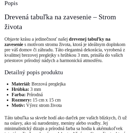
Popis
Drevená tabuľka na zavesenie – Strom
života
Objavte krásu a jedinečnosť našej
drevenej tabuľky na
zavesenie
s motívom stromu života, ktorá je ideálnym doplnkom
pre váš domov či záhradu. Táto elegantná dekorácia, vyrobená z
kvalitnej brezovej preglejky s hrúbkou 3 mm, prináša do vašich
priestorov prírodný nádych a harmonickú atmosféru.
Detailný popis produktu
Materiál:
Brezová preglejka
Hrúbka:
3 mm
Farba:
Prírodná
Rozmery:
15 cm x 15 cm
Motív:
Výrez strom života
Táto tabuľka sa skvele hodí ako darček pre vašich blízkych, či už
na oslavy, ako sú narodeniny, meniny alebo svadby. Jej
minimalistický dizajn a prírodná farba sa hodia k akémukoľvek