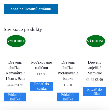
Súvisiace produkty
VÝHODNE
VÝHODNE
Drevená
Poďakovanie
Drevená
Drevený
tabuľka –
rodičom
tabuľka –
anjelik /
Kamarátke /
Poďakovanie
Mamičke
€
12.90
14cm x 9cm
Babke
€
3.65
€
3.00
Pridať do
€
4.40
€
3.90
€
5.50
košíka
Pridať do
košíka
Pridať do
Pridať do
košíka
košíka