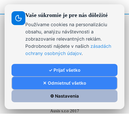
Vaše súkromie je pre nás dôležité
Používame cookies na personalizáciu
STRÁNKY
obsahu, analýzu návštevnosti a
zobrazovanie relevantných reklám.
Drevené dekorácie, darčeky a nápisy na mieru |
Podrobnosti nájdete v našich
zásadách
Ausis.sk
ochrany osobných údajov
.
Formulár na odstúpenie od zmluvy
On-line chat
✓ Prijať všetko
Reklamačný poriadok
Stabilizovaný mach.
✕ Odmietnuť všetko
⚙️ Nastavenia
Ausis s.r.o 2017
Všeobecné obchodné podmienky