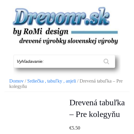
Skip
to
content
Vyhľadavanie:
Domov
/
Srdiečka , tabuľky , anjeli
/ Drevená tabuľka – Pre
kolegyňu
Drevená tabuľka
– Pre kolegyňu
€
5.50