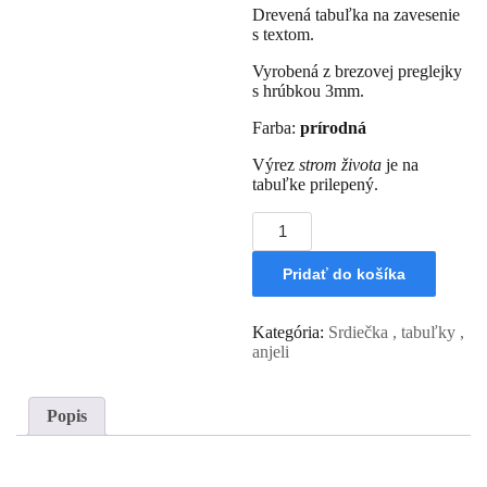
Drevená tabuľka na zavesenie
s textom.
Vyrobená z brezovej preglejky
s hrúbkou 3mm.
Farba:
prírodná
Výrez
strom života
je na
tabuľke prilepený.
množstvo
Drevená
tabuľka
Pridať do košíka
-
Pre
kolegyňu
Kategória:
Srdiečka , tabuľky ,
anjeli
Popis