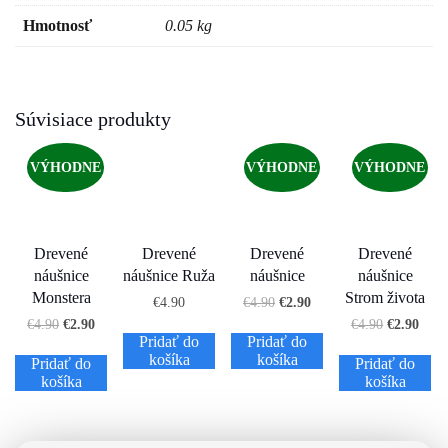
Hmotnosť
0.05 kg
Súvisiace produkty
VÝHODNE
VÝHODNE
VÝHODNE
Drevené
Drevené
Drevené
Drevené
náušnice
náušnice Ruža
náušnice
náušnice
Monstera
Strom života
€
4.90
€
4.90
€
2.90
€
4.90
€
2.90
€
4.90
€
2.90
Pridať do
Pridať do
košíka
košíka
Pridať do
Pridať do
košíka
košíka