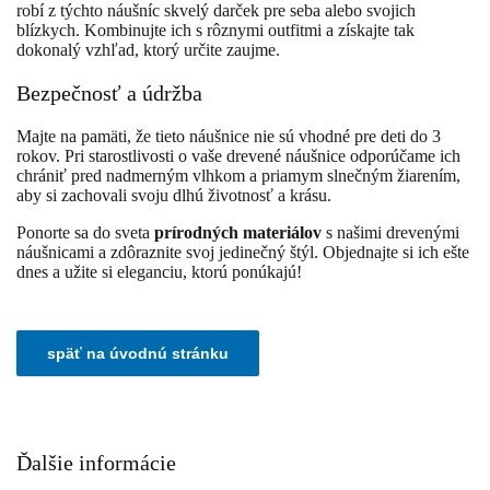
robí z týchto náušníc skvelý darček pre seba alebo svojich
blízkych. Kombinujte ich s rôznymi outfitmi a získajte tak
dokonalý vzhľad, ktorý určite zaujme.
Bezpečnosť a údržba
Majte na pamäti, že tieto náušnice nie sú vhodné pre deti do 3
rokov. Pri starostlivosti o vaše drevené náušnice odporúčame ich
chrániť pred nadmerným vlhkom a priamym slnečným žiarením,
aby si zachovali svoju dlhú životnosť a krásu.
Ponorte sa do sveta
prírodných materiálov
s našimi drevenými
náušnicami a zdôraznite svoj jedinečný štýl. Objednajte si ich ešte
dnes a užite si eleganciu, ktorú ponúkajú!
Ďalšie informácie