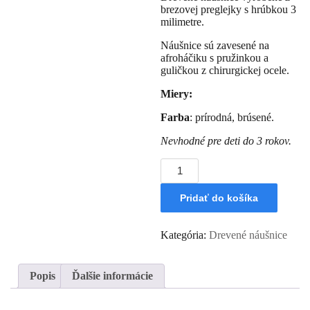
brezovej preglejky s hrúbkou 3
milimetre.
Náušnice sú zavesené na
afroháčiku s pružinkou a
guličkou z chirurgickej ocele.
Miery:
Farba
: prírodná, brúsené.
Nevhodné pre deti do 3 rokov.
množstvo
Drevené
náušnice
Pridať do košíka
Kvet
Kategória:
Drevené náušnice
Popis
Ďalšie informácie