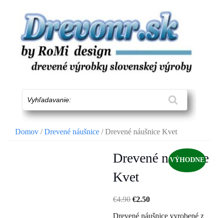
Skip
to
content
Vyhľadavanie:
Domov
/
Drevené náušnice
/ Drevené náušnice Kvet
Drevené náušnice
VÝHODNE
Kvet
€
4.90
€
2.50
Drevené náušnice vyrobené z