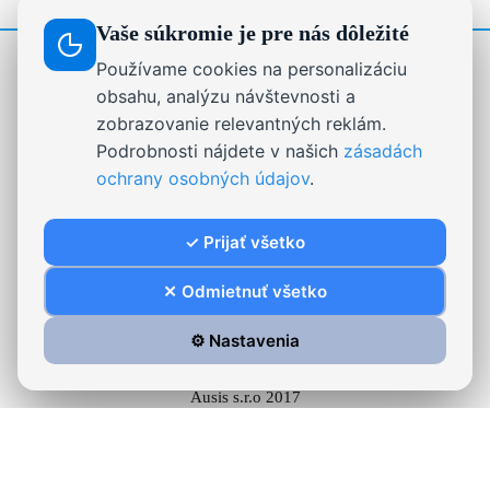
Vaše súkromie je pre nás dôležité
Používame cookies na personalizáciu
STRÁNKY
obsahu, analýzu návštevnosti a
zobrazovanie relevantných reklám.
Drevené dekorácie, darčeky a nápisy na mieru |
Podrobnosti nájdete v našich
zásadách
Ausis.sk
ochrany osobných údajov
.
Formulár na odstúpenie od zmluvy
On-line chat
✓ Prijať všetko
Reklamačný poriadok
Stabilizovaný mach.
✕ Odmietnuť všetko
⚙️ Nastavenia
Ausis s.r.o 2017
Všeobecné obchodné podmienky
Zásady ochrany osobných údajov