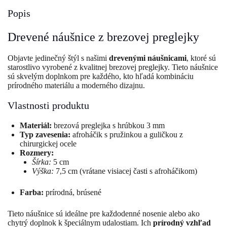
Popis
Drevené náušnice z brezovej preglejky
Objavte jedinečný štýl s našimi
drevenými náušnicami
, ktoré sú
starostlivo vyrobené z kvalitnej brezovej preglejky. Tieto náušnice
sú skvelým doplnkom pre každého, kto hľadá kombináciu
prírodného materiálu a moderného dizajnu.
Vlastnosti produktu
Materiál:
brezová preglejka s hrúbkou 3 mm
Typ zavesenia:
afroháčik s pružinkou a guličkou z
chirurgickej ocele
Rozmery:
Šírka:
5 cm
Výška:
7,5 cm (vrátane visiacej časti s afroháčikom)
Farba:
prírodná, brúsené
Tieto náušnice sú ideálne pre každodenné nosenie alebo ako
chytrý doplnok k špeciálnym udalostiam. Ich
prírodný vzhľad