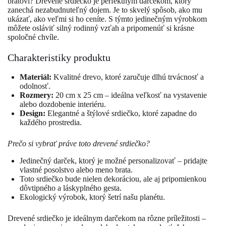
bratovi? Drevené srdiečko je perfektným darčekom, ktorý
zanechá nezabudnuteľný dojem. Je to skvelý spôsob, ako mu
ukázať, ako veľmi si ho ceníte. S týmto jedinečným výrobkom
môžete osláviť silný rodinný vzťah a pripomenúť si krásne
spoločné chvíle.
Charakteristiky produktu
Materiál:
Kvalitné drevo, ktoré zaručuje dlhú trvácnosť a
odolnosť.
Rozmery:
20 cm x 25 cm – ideálna veľkosť na vystavenie
alebo dozdobenie interiéru.
Design:
Elegantné a štýlové srdiečko, ktoré zapadne do
každého prostredia.
Prečo si vybrať práve toto drevené srdiečko?
Jedinečný darček, ktorý je možné personalizovať – pridajte
vlastné posolstvo alebo meno brata.
Toto srdiečko bude nielen dekoráciou, ale aj pripomienkou
dôvtipného a láskyplného gesta.
Ekologický výrobok, ktorý šetrí našu planétu.
Drevené srdiečko je ideálnym darčekom na rôzne príležitosti –