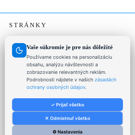
STRÁNKY
Drevené dekorácie, darčeky a nápisy na mieru |
Ausis.sk
Vaše súkromie je pre nás dôležité
Formulár na odstúpenie od zmluvy
Používame cookies na personalizáciu
On-line chat
obsahu, analýzu návštevnosti a
zobrazovanie relevantných reklám.
Reklamačný poriadok
Podrobnosti nájdete v našich
zásadách
Stabilizovaný mach.
ochrany osobných údajov
.
✓ Prijať všetko
Ausis s.r.o 2017
✕ Odmietnuť všetko
⚙️ Nastavenia
Všeobecné obchodné podmienky