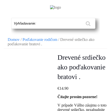
Skip
to
content
Vyhľadavanie:
Domov
/
Poďakovanie rodičom
/ Drevené srdiečko ako
poďakovanie bratovi .
Drevené srdiečko
ako poďakovanie
bratovi .
€
14.90
Čítajte prosím pozorne!
V prípade Vášho záujmu o toto
drevené srdiečko, nezabudnite