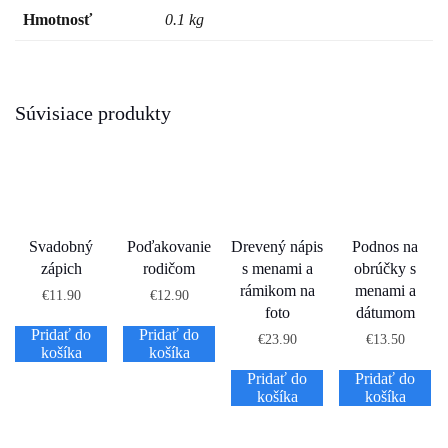
Hmotnosť
0.1 kg
Súvisiace produkty
Svadobný
Poďakovanie
Drevený nápis
Podnos na
zápich
rodičom
s menami a
obrúčky s
rámikom na
menami a
€
11.90
€
12.90
foto
dátumom
Pridať do
Pridať do
€
23.90
€
13.50
košíka
košíka
Pridať do
Pridať do
košíka
košíka