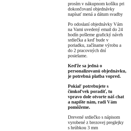
prosím v nákupnom košíku pri
dokončovaní objednávky
napísať mená a dátum svadby
Po odoslaní objednávky Vám
na Vami uvedený email do 24
hodín pošleme grafický návrh
srdiečka a keď bude v
poriadku, začíname výrobu a
do 2 pracovných dní
posielame.
Keďže sa jedná o
personalizovanú objednávku,
je potrebná platba vopred.
Pokiaľ potrebujete s
čímkoľvek poradiť, tu
vpravo dole otvorte náš chat
a napíšte nám, radi Vám
pomôžeme.
Drevené srdiečko s nápisom
vyrobené z brezovej preglejky
s hrúbkou 3 mm