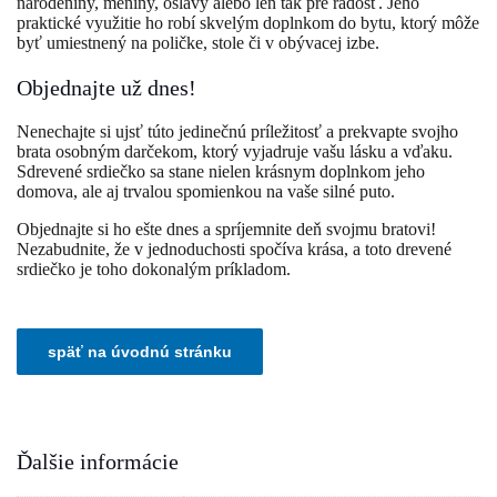
narodeniny, meniny, oslavy alebo len tak pre radosť. Jeho
praktické využitie ho robí skvelým doplnkom do bytu, ktorý môže
byť umiestnený na poličke, stole či v obývacej izbe.
Objednajte už dnes!
Nenechajte si ujsť túto jedinečnú príležitosť a prekvapte svojho
brata osobným darčekom, ktorý vyjadruje vašu lásku a vďaku.
Sdrevené srdiečko sa stane nielen krásnym doplnkom jeho
domova, ale aj trvalou spomienkou na vaše silné puto.
Objednajte si ho ešte dnes a spríjemnite deň svojmu bratovi!
Nezabudnite, že v jednoduchosti spočíva krása, a toto drevené
srdiečko je toho dokonalým príkladom.
Ďalšie informácie