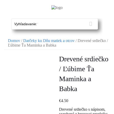
Skip
to
content
Vyhľadavanie:
Domov
/
Darčeky ku Dňu matiek a otcov
/ Drevené srdiečko /
Ľúbime Ťa Maminka a Babka
Drevené srdiečko
/ Ľúbime Ťa
Maminka a
Babka
€
4.50
Drevené srdiečko s nápisom,
vyrobené z brezovej preglejky