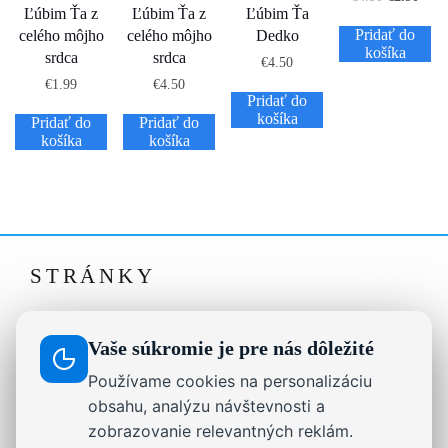
Ľúbim Ťa z
Ľúbim Ťa z
Ľúbim Ťa
Pridať do
celého môjho
celého môjho
Dedko
košíka
srdca
srdca
€
4.50
€
1.99
€
4.50
Pridať do
košíka
Pridať do
Pridať do
košíka
košíka
STRÁNKY
Drevené dekorácie, darčeky a nápisy na mieru |
Ausis.sk
Vaše súkromie je pre nás dôležité
Formulár na odstúpenie od zmluvy
Používame cookies na personalizáciu
On-line chat
obsahu, analýzu návštevnosti a
zobrazovanie relevantných reklám.
Reklamačný poriadok