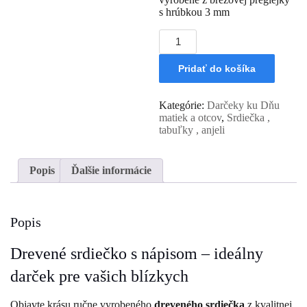
s hrúbkou 3 mm
množstvo
Drevené
srdiečko
Pridať do košíka
/
Ľúbime
Ťa
Kategórie:
Darčeky ku Dňu
Maminka
matiek a otcov
,
Srdiečka ,
a
tabuľky , anjeli
Babka
Popis
Ďalšie informácie
Popis
Drevené srdiečko s nápisom – ideálny
darček pre vašich blízkych
Objavte krásu ručne vyrobeného
dreveného srdiečka
z kvalitnej