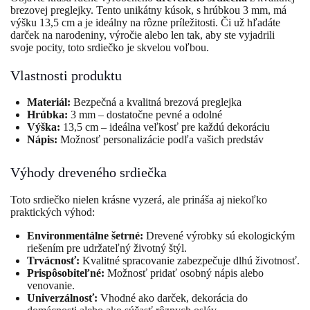
brezovej preglejky. Tento unikátny kúsok, s hrúbkou 3 mm, má
výšku 13,5 cm a je ideálny na rôzne príležitosti. Či už hľadáte
darček na narodeniny, výročie alebo len tak, aby ste vyjadrili
svoje pocity, toto srdiečko je skvelou voľbou.
Vlastnosti produktu
Materiál:
Bezpečná a kvalitná brezová preglejka
Hrúbka:
3 mm – dostatočne pevné a odolné
Výška:
13,5 cm – ideálna veľkosť pre každú dekoráciu
Nápis:
Možnosť personalizácie podľa vašich predstáv
Výhody dreveného srdiečka
Toto srdiečko nielen krásne vyzerá, ale prináša aj niekoľko
praktických výhod:
Environmentálne šetrné:
Drevené výrobky sú ekologickým
riešením pre udržateľný životný štýl.
Trvácnosť:
Kvalitné spracovanie zabezpečuje dlhú životnosť.
Prispôsobiteľné:
Možnosť pridať osobný nápis alebo
venovanie.
Univerzálnosť:
Vhodné ako darček, dekorácia do