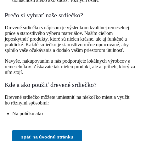
domácnosti alebo ako súčasť rôznych osláv.
Prečo si vybrať naše srdiečko?
Drevené srdiečko s nápisom je výsledkom kvalitnej remeselnej
práce a starostlivého výberu materiálov. Naším cieľom
jeposkytnúť produkty, ktoré sú nielen krásne, ale aj funkčné a
praktické. Každé srdiečko je starostlivo ručne opracované, aby
splnilo vaše očakávania a dodalo vašim priestorom útulnosť.
Navyše, nakupovaním u nás podporujete lokálnych výrobcov a
remeselníkov. Získavate tak nielen produkt, ale aj príbeh, ktorý za
ním stojí.
Kde a ako použiť drevené srdiečko?
Drevené srdiečko môžete umiestniť na niekoľko miest a využiť
ho rôznymi spôsobmi:
Na poličku ako