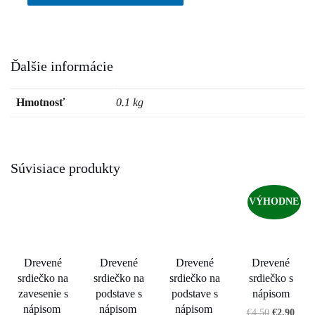
Ďalšie informácie
Hmotnosť
0.1 kg
Súvisiace produkty
VÝHODNE
Drevené
Drevené
Drevené
Drevené
srdiečko na
srdiečko na
srdiečko na
srdiečko s
zavesenie s
podstave s
podstave s
nápisom
nápisom
nápisom
nápisom
€
4.50
€
2.90