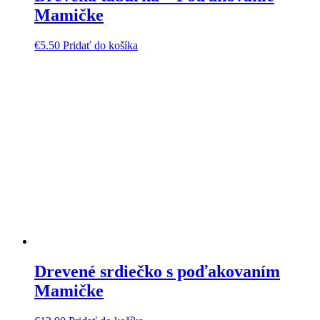
Mamičke
€
5.50
Pridať do košíka
Drevené srdiečko s poďakovaním
Mamičke