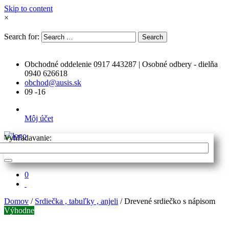
Skip to content
×
Search for:
Search
Obchodné oddelenie 0917 443287 | Osobné odbery - dielňa
0940 626618
obchod@ausis.sk
09 -16
Môj účet
Vyhľadavanie:
0
Domov
/
Srdiečka , tabuľky , anjeli
/ Drevené srdiečko s nápisom
Výhodne