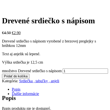
Drevené srdiečko s nápisom
€
4.50
€
2.90
Drevené srdiečko s nápisom vyrobené z brezovej preglejky s
hrúbkou 12mm
Text aj anjelik sú lepené.
Výška srdiečka je 12,5 cm
množstvo Drevené srdiečko s nápisom
Pridať do košíka
Kategória:
Srdiečka , tabuľky , anjeli
Popis
Ďalšie informácie
Popis
Popis produktu nie je dostupný.