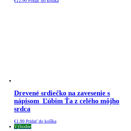
€
12.90
Pridať do košíka
Drevené srdiečko na zavesenie s
nápisom Ľúbim Ťa z celého môjho
srdca
€
1.99
Pridať do košíka
Výhodne