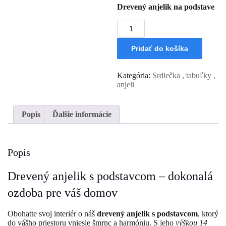
Drevený anjelik na podstave
množstvo
Drevený
anjelik
Pridať do košíka
/
Ďakujem
Kategória:
Srdiečka , tabuľky ,
anjeli
Popis
Ďalšie informácie
Popis
Drevený anjelik s podstavcom – dokonalá
ozdoba pre váš domov
Obohatte svoj interiér o náš
drevený anjelik s podstavcom
, ktorý
do vášho priestoru vniesie šmrnc a harmóniu. S jeho
výškou 14