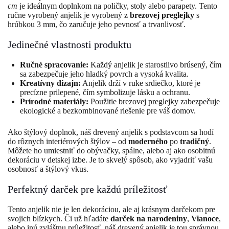
cm
je ideálnym doplnkom na poličky, stoly alebo parapety. Tento
ručne vyrobený anjelik je vyrobený z
brezovej preglejky
s
hrúbkou 3 mm, čo zaručuje jeho pevnosť a trvanlivosť.
Jedinečné vlastnosti produktu
Ručné spracovanie:
Každý anjelik je starostlivo brúsený, čím
sa zabezpečuje jeho hladký povrch a vysoká kvalita.
Kreatívny dizajn:
Anjelik drží v ruke srdiečko, ktoré je
precízne prilepené, čím symbolizuje lásku a ochranu.
Prírodné materiály:
Použitie brezovej preglejky zabezpečuje
ekologické a bezkombinované riešenie pre váš domov.
Ako štýlový doplnok, náš drevený anjelik s podstavcom sa hodí
do rôznych interiérových štýlov – od
moderného
po
tradičný
.
Môžete ho umiestniť do obývačky, spálne, alebo aj ako osobitnú
dekoráciu v detskej izbe. Je to skvelý spôsob, ako vyjadriť vašu
osobnosť a štýlový vkus.
Perfektný darček pre každú príležitosť
Tento anjelik nie je len dekoráciou, ale aj krásnym darčekom pre
svojich blízkych. Či už hľadáte
darček na narodeniny
,
Vianoce
,
alebo inú zvláštnu príležitosť, náš drevený anjelik je tou správnou