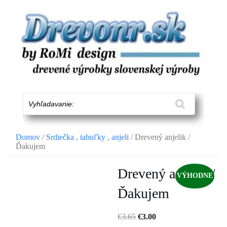
Skip
to
content
Vyhľadavanie:
Domov
/
Srdiečka , tabuľky , anjeli
/ Drevený anjelik /
Ďakujem
Drevený anjelik /
VÝHODNE
Ďakujem
€
3.65
€
3.00