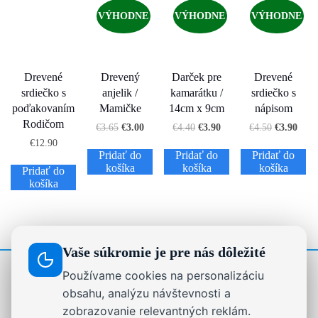
VÝHODNE
VÝHODNE
VÝHODNE
Drevené
Drevený
Darček pre
Drevené
srdiečko s
anjelik /
kamarátku /
srdiečko s
poďakovaním
Mamičke
14cm x 9cm
nápisom
Rodičom
€
3.65
€
3.00
€
4.40
€
3.90
€
4.50
€
3.90
€
12.90
Pridať do
Pridať do
Pridať do
košíka
košíka
košíka
Pridať do
košíka
Vaše súkromie je pre nás dôležité
Používame cookies na personalizáciu
STRÁNKY
obsahu, analýzu návštevnosti a
zobrazovanie relevantných reklám.
Drevené dekorácie, darčeky a nápisy na mieru |