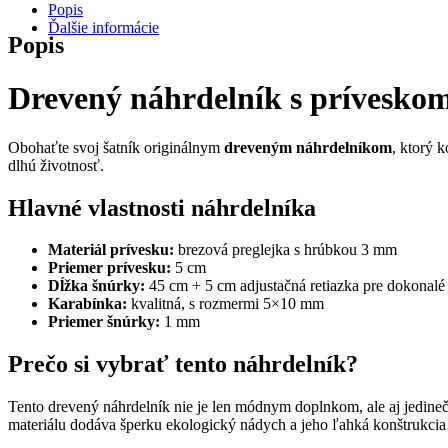
Popis
Ďalšie informácie
Popis
Drevený náhrdelník s príveskom
Obohaťte svoj šatník originálnym
dreveným náhrdelníkom
, ktorý 
dlhú životnosť.
Hlavné vlastnosti náhrdelníka
Materiál prívesku:
brezová preglejka s hrúbkou 3 mm
Priemer prívesku:
5 cm
Dĺžka šnúrky:
45 cm + 5 cm adjustačná retiazka pre dokonalé
Karabínka:
kvalitná, s rozmermi 5×10 mm
Priemer šnúrky:
1 mm
Prečo si vybrať tento náhrdelník?
Tento drevený náhrdelník nie je len módnym doplnkom, ale aj jedinečn
materiálu dodáva šperku ekologický nádych a jeho ľahká konštrukcia