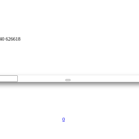
940 626618
0