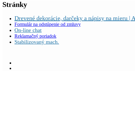
Stránky
Drevené dekorácie, darčeky a nápisy na mieru | A
Formulár na odstúpenie od zmluvy
On-line chat
Reklamačný poriadok
Stabilizovaný mach.