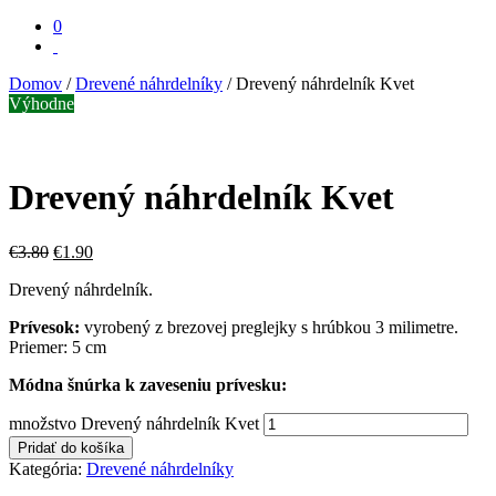
0
Domov
/
Drevené náhrdelníky
/ Drevený náhrdelník Kvet
Výhodne
Drevený náhrdelník Kvet
€
3.80
€
1.90
Drevený náhrdelník.
Prívesok:
vyrobený z brezovej preglejky s hrúbkou 3 milimetre.
Priemer: 5 cm
Módna šnúrka k zaveseniu prívesku:
množstvo Drevený náhrdelník Kvet
Pridať do košíka
Kategória:
Drevené náhrdelníky