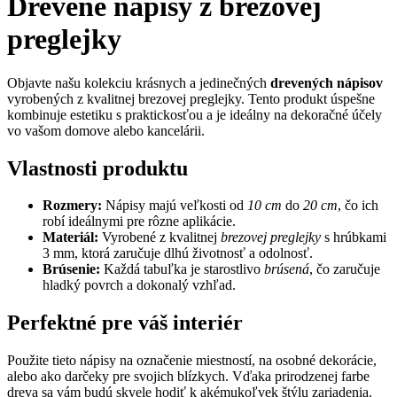
Drevené nápisy z brezovej
preglejky
Objavte našu kolekciu krásnych a jedinečných
drevených nápisov
vyrobených z kvalitnej brezovej preglejky. Tento produkt úspešne
kombinuje estetiku s praktickosťou a je ideálny na dekoračné účely
vo vašom domove alebo kancelárii.
Vlastnosti produktu
Rozmery:
Nápisy majú veľkosti od
10 cm
do
20 cm
, čo ich
robí ideálnymi pre rôzne aplikácie.
Materiál:
Vyrobené z kvalitnej
brezovej preglejky
s hrúbkami
3 mm, ktorá zaručuje dlhú životnosť a odolnosť.
Brúsenie:
Každá tabuľka je starostlivo
brúsená
, čo zaručuje
hladký povrch a dokonalý vzhľad.
Perfektné pre váš interiér
Použite tieto nápisy na označenie miestností, na osobné dekorácie,
alebo ako darčeky pre svojich blízkych. Vďaka prirodzenej farbe
dreva sa vám budú skvele hodiť k akémukoľvek štýlu zariadenia.