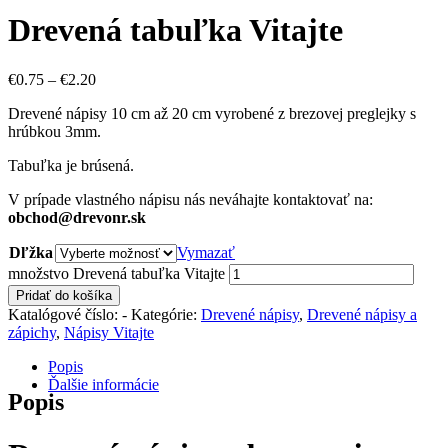
Drevená tabuľka Vitajte
€
0.75
–
€
2.20
Drevené nápisy 10 cm až 20 cm vyrobené z brezovej preglejky s
hrúbkou 3mm.
Tabuľka je brúsená.
V prípade vlastného nápisu nás neváhajte kontaktovať na:
obchod@drevonr.sk
Dľžka
Vymazať
množstvo Drevená tabuľka Vitajte
Pridať do košíka
Katalógové číslo:
-
Kategórie:
Drevené nápisy
,
Drevené nápisy a
zápichy
,
Nápisy Vitajte
Popis
Ďalšie informácie
Popis