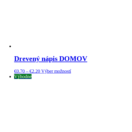
Drevený nápis DOMOV
€
0.70
–
€
2.20
Výber možností
Výhodne