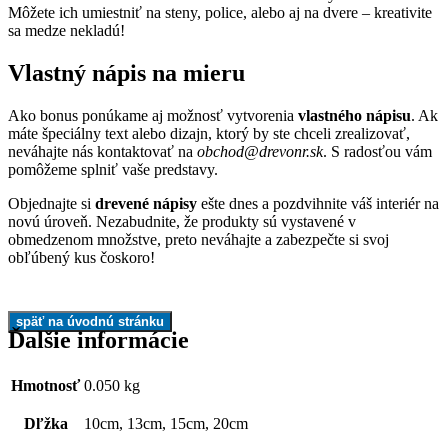
Môžete ich umiestniť na steny, police, alebo aj na dvere – kreativite
sa medze nekladú!
Vlastný nápis na mieru
Ako bonus ponúkame aj možnosť vytvorenia
vlastného nápisu
. Ak
máte špeciálny text alebo dizajn, ktorý by ste chceli zrealizovať,
neváhajte nás kontaktovať na
obchod@drevonr.sk
. S radosťou vám
pomôžeme splniť vaše predstavy.
Objednajte si
drevené nápisy
ešte dnes a pozdvihnite váš interiér na
novú úroveň. Nezabudnite, že produkty sú vystavené v
obmedzenom množstve, preto neváhajte a zabezpečte si svoj
obľúbený kus čoskoro!
Ďalšie informácie
Hmotnosť
0.050 kg
Dľžka
10cm, 13cm, 15cm, 20cm