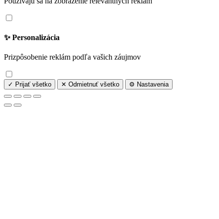
Používajú sa na zobrazenie relevantných reklám
✨ Personalizácia
Prizpôsobenie reklám podľa vašich záujmov
✓ Prijať všetko
✕ Odmietnuť všetko
⚙️ Nastavenia