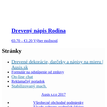
Drevený nápis Rodina
€
0.70
–
€
1.20
Výber možností
Stránky
Drevené dekorácie, darčeky a nápisy na mieru |
Ausis.sk
Formulár na odstúpenie od zmluvy
On-line chat
Reklamačný poriadok
Stabilizovaný mach.
Ausis s.r.o 2017
Všeobecné obchodné podmienky
Zásady ochrany osobných údajov