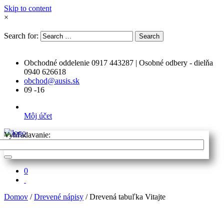
Skip to content
×
Search for:
Search
Obchodné oddelenie 0917 443287 | Osobné odbery - dielňa
0940 626618
obchod@ausis.sk
09 -16
Môj účet
Vyhľadavanie:
0
Domov
/
Drevené nápisy
/ Drevená tabuľka Vitajte