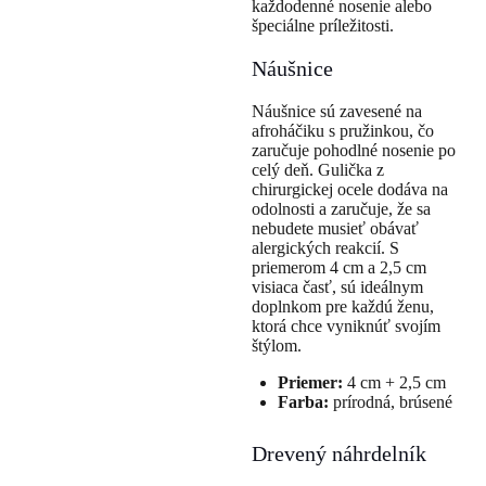
každodenné nosenie alebo
špeciálne príležitosti.
Náušnice
Náušnice sú zavesené na
afroháčiku s pružinkou, čo
zaručuje pohodlné nosenie po
celý deň. Gulička z
chirurgickej ocele dodáva na
odolnosti a zaručuje, že sa
nebudete musieť obávať
alergických reakcií. S
priemerom 4 cm a 2,5 cm
visiaca časť, sú ideálnym
doplnkom pre každú ženu,
ktorá chce vyniknúť svojím
štýlom.
Priemer:
4 cm + 2,5 cm
Farba:
prírodná, brúsené
Drevený náhrdelník