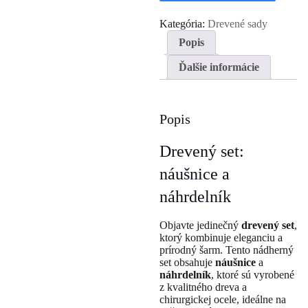
náušnice
a
Kategória:
Drevené sady
náhrdelník
Popis
Ďalšie informácie
Popis
Drevený set:
náušnice a
náhrdelník
Objavte jedinečný
drevený set
,
ktorý kombinuje eleganciu a
prírodný šarm. Tento nádherný
set obsahuje
náušnice
a
náhrdelník
, ktoré sú vyrobené
z kvalitného dreva a
chirurgickej ocele, ideálne na