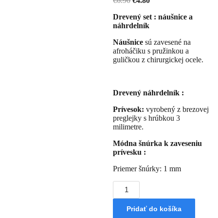
€
6.90
€
4.80
Drevený set : náušnice a
náhrdelník
Náušnice
sú zavesené na
afroháčiku s pružinkou a
guličkou z chirurgickej ocele.
Drevený náhrdelník :
Prívesok:
vyrobený z brezovej
preglejky s hrúbkou 3
milimetre.
Módna šnúrka k zaveseniu
prívesku :
Priemer šnúrky: 1 mm
množstvo
Drevený
set
Pridať do košíka
: