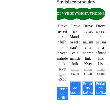
Súvisiace produkty
VÝHODNE
VÝHODNE
VÝHODNE
VÝHODNE
Dreve
Dreve
Dreve
Dreve
ný set
ný
ný set
ný set
:
Manda
:
:
náušni
la set :
náušni
náušni
ce
náušni
ce a
ce a
Kvet a
ce a
náhrde
náhrde
náhrde
náhrde
lník
lník
lník
lník
Kvet
List
Kvet
€
6.90
€
6.90
€
6.90
€
4.80
€
5.50
€
3.80
€
6.90
€
5.50
Pridať
Pridať
Pridať
do
do
do
Pridať
košíka
košíka
košíka
do
košíka