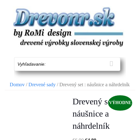
Skip
to
content
Vyhľadavanie:
Domov
/
Drevené sady
/ Drevený set : náušnice a náhrdelník
Drevený set :
VÝHODNE
náušnice a
náhrdelník