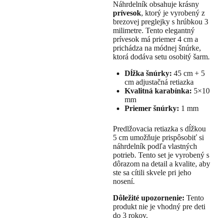
Náhrdelník obsahuje krásny
prívesok
, ktorý je vyrobený z
brezovej preglejky s hrúbkou 3
milimetre. Tento elegantný
prívesok má priemer 4 cm a
prichádza na módnej šnúrke,
ktorá dodáva setu osobitý šarm.
Dĺžka šnúrky:
45 cm + 5
cm adjustačná retiazka
Kvalitná karabínka:
5×10
mm
Priemer šnúrky:
1 mm
Predlžovacia retiazka s dĺžkou
5 cm umožňuje prispôsobiť si
náhrdelník podľa vlastných
potrieb. Tento set je vyrobený s
dôrazom na detail a kvalite, aby
ste sa cítili skvele pri jeho
nosení.
Dôležité upozornenie:
Tento
produkt nie je vhodný pre deti
do 3 rokov.