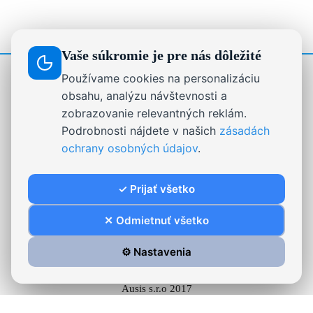
Vaše súkromie je pre nás dôležité
Používame cookies na personalizáciu
STRÁNKY
obsahu, analýzu návštevnosti a
zobrazovanie relevantných reklám.
Drevené dekorácie, darčeky a nápisy na mieru |
Podrobnosti nájdete v našich
zásadách
Ausis.sk
ochrany osobných údajov
.
Formulár na odstúpenie od zmluvy
On-line chat
✓ Prijať všetko
Reklamačný poriadok
Stabilizovaný mach.
✕ Odmietnuť všetko
⚙️ Nastavenia
Ausis s.r.o 2017