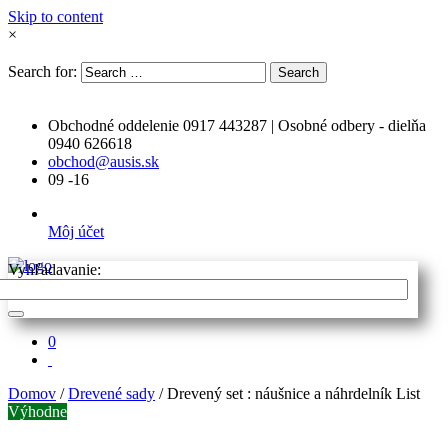
Skip to content
×
Search for:
Search
Obchodné oddelenie 0917 443287 | Osobné odbery - dielňa
0940 626618
obchod@ausis.sk
09 -16
Môj účet
Vyhľadavanie:
0
Domov
/
Drevené sady
/ Drevený set : náušnice a náhrdelník List
Výhodne