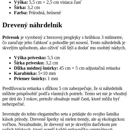
Výška:
5,5 cm + 2,5 cm visiaca časť
Šírka:
3,2 cm
Farba:
Prírodná, brúsené
Drevený náhrdelník
Prívesok
je vyrobený z brezovej preglejky s hrúbkou 3 milimetre,
čo zaručuje jeho ľahkosť a pohodlie pri nosení. Tento náhrdelník je
skvelým spôsobom, ako oživiť váš štýl a dodať mu osobitý nádych.
Výška prívesku:
5,5 cm
Šírka prívesku:
3,2 cm
Dĺžka módnej šnúrky:
45 cm + 5 cm adjustačná retiazka
Karabínka:
5×10 mm
Priemer šnúrky:
1 mm
Predlžovacia retiazka s dĺžkou 5 cm zabezpečuje, že si náhrdelník
môžete prispôsobiť podľa vlastných potrieb. Tento set nie je vhodný
pre deti do 3 rokov, pretože obsahuje malé časti, ktoré môžu byť
nebezpečné.
Investujte do tohto elegantného setu a pridajte do svojho šatníka
kúsok prírody. Drevené šperky sú nielen trendy, ale aj ekologickou
voľbou. Nezabudnite, že drevený set je skvelým darčekom pre
vašich blízkych, ktorý poteší každú milovníčku originálnych