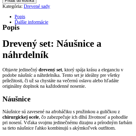
Pridať do košíka
Kategória:
Drevené sady
Popis
Ďalšie informácie
Popis
Drevený set: Náušnice a
náhrdelník
Objavte jedinečný
drevený set
, ktorý spája krásu a eleganciu v
podobe náušníc a náhrdelníka. Tento set je ideálny pre všetky
príležitosti, či už sa chystáte na večernú oslavu alebo hľadáte
originálny doplnok na každodenné nosenie.
Náušnice
Náušnice sú zavesené na afroháčiku s pružinkou a guličkou z
chirurgickej ocele
, čo zabezpečuje ich dlhú životnosť a pohodlie
pri nosení. Vďaka svojmu jedinečnému dizajnu a prírodným farbám
sa tieto náušnice ľahko kombinujú s akýmkoľvek outfitom.