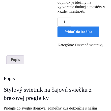
doplnok je ideálny na
vytvorenie útulnej atmosféry v
každej miestnosti.
množstvo
Drevený
svietnik
Pridať do košíka
-
Kvet
života
Kategória:
Drevené svietniky
Popis
Popis
Stylový svietnik na čajovú sviečku z
brezovej preglejky
Pridajte do svojho domova jedinečný kus dekorácie s naším