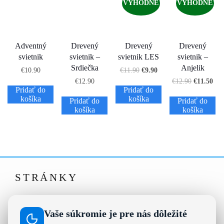
VÝHODNE
VÝHODNE
Adventný
Drevený
Drevený
Drevený
svietnik
svietnik –
svietnik LES
svietnik –
Srdiečka
Anjelik
€
10.90
€
11.90
€
9.90
€
12.90
€
12.90
€
11.50
Pridať do
Pridať do
košíka
košíka
Pridať do
Pridať do
košíka
košíka
STRÁNKY
Drevené dekorácie, darčeky a nápisy na mieru |
Ausis.sk
Vaše súkromie je pre nás dôležité