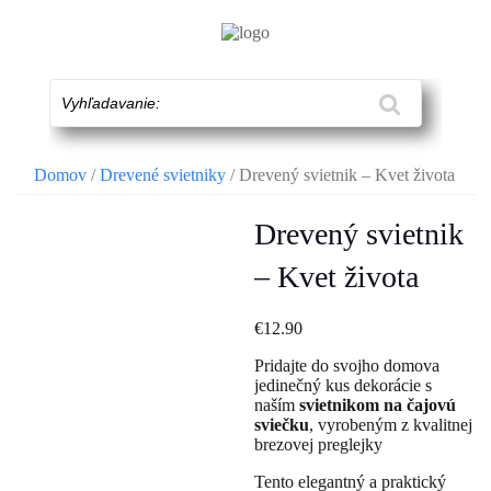
Skip
to
content
Vyhľadavanie:
Domov
/
Drevené svietniky
/ Drevený svietnik – Kvet života
Drevený svietnik
– Kvet života
€
12.90
Pridajte do svojho domova
jedinečný kus dekorácie s
naším
svietnikom na čajovú
sviečku
, vyrobeným z kvalitnej
brezovej preglejky
Tento elegantný a praktický