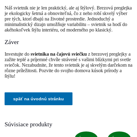
Náš svietnik nie je len praktický, ale aj štýlový. Brezová preglejka
je ekologicky šetrná a obnoviteľná, čo z neho robí skvelý výber
pre tých, ktorí dbajú na životné prostredie. Jednoduchý a
minimalistický dizajn umožňuje variabilitu – svietnik sa hodí do
akéhokoľvek štýlu interiéru, od moderného po klasický.
Záver
Investujte do
svietnika na čajovú sviečku
z brezovej preglejky a
zažite teplé a príjemné chvíle strávené s vašimi blízkymi pri svetle
sviečok. Nezabudnite, že tento svietnik je aj skvelým darčekom na
rôzne príležitosti. Pozvite do svojho domova kúsok prírody a
štýlu!
Súvisiace produkty