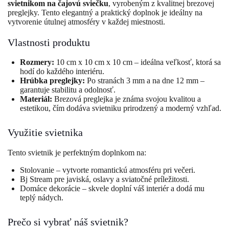
svietnikom na čajovú sviečku
, vyrobeným z kvalitnej brezovej
preglejky. Tento elegantný a praktický doplnok je ideálny na
vytvorenie útulnej atmosféry v každej miestnosti.
Vlastnosti produktu
Rozmery:
10 cm x 10 cm x 10 cm – ideálna veľkosť, ktorá sa
hodí do každého interiéru.
Hrúbka preglejky:
Po stranách 3 mm a na dne 12 mm –
garantuje stabilitu a odolnosť.
Materiál:
Brezová preglejka je známa svojou kvalitou a
estetikou, čím dodáva svietniku prirodzený a moderný vzhľad.
Využitie svietnika
Tento svietnik je perfektným doplnkom na:
Stolovanie – vytvorte romantickú atmosféru pri večeri.
Bj Stream pre javiská, oslavy a sviatočné príležitosti.
Domáce dekorácie – skvele doplní váš interiér a dodá mu
teplý nádych.
Prečo si vybrať náš svietnik?