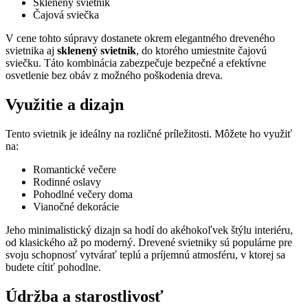
Sklenený svietnik
Čajová sviečka
V cene tohto súpravy dostanete okrem elegantného dreveného
svietnika aj
sklenený svietnik
, do ktorého umiestnite čajovú
sviečku. Táto kombinácia zabezpečuje bezpečné a efektívne
osvetlenie bez obáv z možného poškodenia dreva.
Využitie a dizajn
Tento svietnik je ideálny na rozličné príležitosti. Môžete ho využiť
na:
Romantické večere
Rodinné oslavy
Pohodlné večery doma
Vianočné dekorácie
Jeho minimalistický dizajn sa hodí do akéhokoľvek štýlu interiéru,
od klasického až po moderný. Drevené svietniky sú populárne pre
svoju schopnosť vytvárať teplú a príjemnú atmosféru, v ktorej sa
budete cítiť pohodlne.
Údržba a starostlivosť