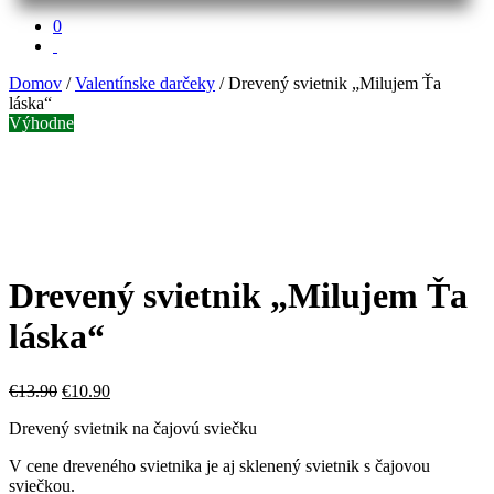
0
Domov
/
Valentínske darčeky
/ Drevený svietnik „Milujem Ťa
láska“
Výhodne
Drevený svietnik „Milujem Ťa
láska“
€
13.90
€
10.90
Drevený svietnik na čajovú sviečku
V cene dreveného svietnika je aj sklenený svietnik s čajovou
sviečkou.