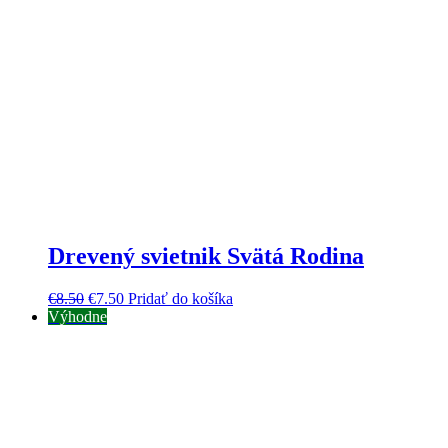
Drevený svietnik Svätá Rodina
€
8.50
€
7.50
Pridať do košíka
Výhodne