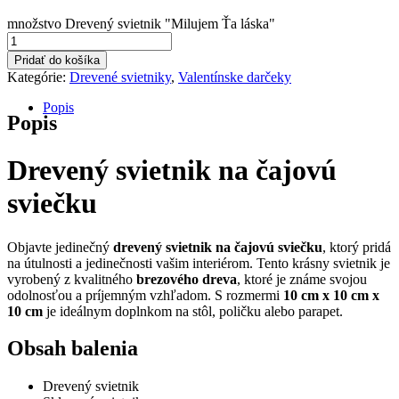
množstvo Drevený svietnik "Milujem Ťa láska"
Pridať do košíka
Kategórie:
Drevené svietniky
,
Valentínske darčeky
Popis
Popis
Drevený svietnik na čajovú
sviečku
Objavte jedinečný
drevený svietnik na čajovú sviečku
, ktorý pridá
na útulnosti a jedinečnosti vašim interiérom. Tento krásny svietnik je
vyrobený z kvalitného
brezového dreva
, ktoré je známe svojou
odolnosťou a príjemným vzhľadom. S rozmermi
10 cm x 10 cm x
10 cm
je ideálnym doplnkom na stôl, poličku alebo parapet.
Obsah balenia
Drevený svietnik