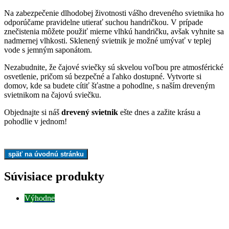
Na zabezpečenie dlhodobej životnosti vášho dreveného svietnika ho
odporúčame pravidelne utierať suchou handričkou. V prípade
znečistenia môžete použiť mierne vlhkú handričku, avšak vyhnite sa
nadmernej vlhkosti. Sklenený svietnik je možné umývať v teplej
vode s jemným saponátom.
Nezabudnite, že čajové sviečky sú skvelou voľbou pre atmosférické
osvetlenie, pričom sú bezpečné a ľahko dostupné. Vytvorte si
domov, kde sa budete cítiť šťastne a pohodlne, s naším dreveným
svietnikom na čajovú sviečku.
Objednajte si náš
drevený svietnik
ešte dnes a zažite krásu a
pohodlie v jednom!
Súvisiace produkty
Výhodne