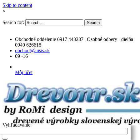
Skip to content
×
Search for:
Search
Obchodné oddelenie 0917 443287 | Osobné odbery - dielňa
0940 626618
obchod@ausis.sk
09 -16
Môj účet
Vyhľadavanie: