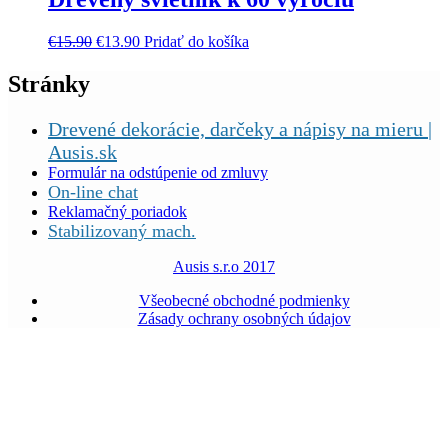
€
15.90
€
13.90
Pridať do košíka
Stránky
Drevené dekorácie, darčeky a nápisy na mieru |
Ausis.sk
Formulár na odstúpenie od zmluvy
On-line chat
Reklamačný poriadok
Stabilizovaný mach.
Ausis s.r.o 2017
Všeobecné obchodné podmienky
Zásady ochrany osobných údajov