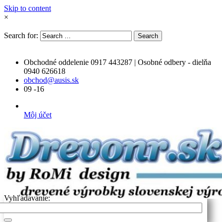
Skip to content
×
Search for:
Search
Obchodné oddelenie 0917 443287 | Osobné odbery - dielňa
0940 626618
obchod@ausis.sk
09 -16
Môj účet
Vyhľadavanie: