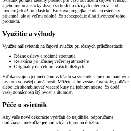
Svietnik ponúka ideálny priestor pre vašu obľúbenú čajovú sviečku
a jeho minimalistický dizajn sa hodí do rôznych interiérov – od
moderných až po klasické. Brezová preglejka je nielen esteticky
príjemná, ale aj veľmi odolná, čo zabezpečuje dlhú životnosť tohto
produktu.
Využitie a výhody
Využite náš svietnik na čajovú sviečku pri rôznych príležitostiach:
Rôzne oslavy a rodinné stretnutia
Relaxácia pri úžasnej večernej atmosfére
Originálny darček pre vašich blízkych
Vďaka svojmu jedinečnému vzhľadu sa svietnik stane dominantným
prvkom vo vašej domácnosti. Môžete si ho vystaviť na stole, poličke
alebo ich skombinovať viaceré kusy na jednom mieste, čo dodá
vašej domácnosti štýlovosť a útulnosť.
Péče o svietnik
Aby vaše nové dekorácie vydržali čo najdlhšie, odporúčame
dodržiavať niekoľko jednoduchých tipov na údržbu: