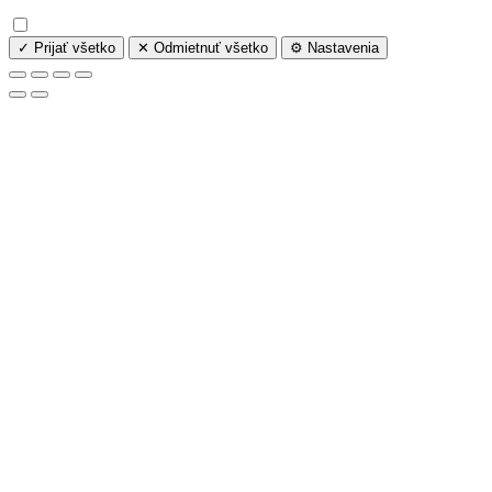
✓ Prijať všetko
✕ Odmietnuť všetko
⚙️ Nastavenia