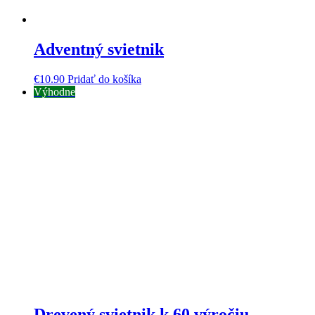
Adventný svietnik
€
10.90
Pridať do košíka
Výhodne
Drevený svietnik k 60 výročiu