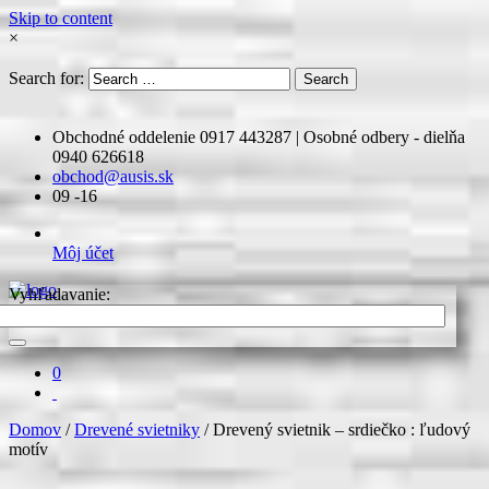
Skip to content
×
Search for:
Search
Obchodné oddelenie 0917 443287 | Osobné odbery - dielňa
0940 626618
obchod@ausis.sk
09 -16
Môj účet
Vyhľadavanie:
0
Domov
/
Drevené svietniky
/ Drevený svietnik – srdiečko : ľudový
motív