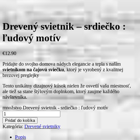
Drevený svietnik – srdiečko :
ľudový motív
€
12.90
Pridajte do svojho domova nádych elegancie a tepla s naším
svietnikom na čajovú sviečku
, ktorý je vyrobený z kvalitnej
brezovej preglejky
Tento unikátny dizajnový kúsok nielen že osvetlí vašu miestnosť,
ale tiež sa stane štýlovým doplnkom, ktorý zaujme každého
návštevníka.
množstvo Drevený svietnik - srdiečko : ľudový motív
Pridať do košíka
Kategória:
Drevené svietniky
Popis