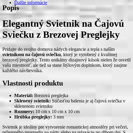
Ďalšie informácie
Popis
Elegantný Svietnik na Čajovú
Sviečku z Brezovej Preglejky
Pridajte do svojho domova nádych elegancie a tepla s naším
svietnikom na čajovú sviečku
, ktorý je vyrobený z kvalitnej
brezovej preglejky. Tento unikátny dizajnový kúsok nielen že osvetlí
vašu miestnosť, ale tiež sa stane štýlovým doplnkom, ktorý zaujme
každého návštevníka.
Vlastnosti produktu
Materiál:
Brezová preglejka
Sklenený svietnik:
Súčasťou balenia je aj čajová sviečka v
sklenenom svietniku
Rozmery:
10 cm x 10 cm x 10 cm
Hrúbka preglejky:
3 mm
Svietnik je ideálny pre vytvorenie romantickej atmosféry pri večeri,
príjemného prostredia na párty alebo na relaxáciu po dlhom dni. S