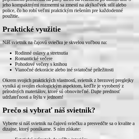
jeho kompaktnými rozmermi sa zmestí na akýkoľvek stôl alebo
police, čo ho robí veľmi praktickým riešením pre každodenné
použitie.
Praktické využitie
Náš svietnik na čajovú sviečku je skvelou voľbou na:
Rodinné oslavy a stretnutia
Romantické večere
Pohodové večery s knihou
Vianočné dekorácie alebo iné sviatočné príležitosti
Okrem svojich praktických vlastností, svietnik z brezovej preglejky
vyniká aj svojím ekologickým aspektom, keďže je vyrobený z
prírodných materiálov, ktoré sú obnoviteľné. Dajte prednosť
udržateľnosti a štýlu v jednom!
Prečo si vybrať náš svietnik?
Vyberte si náš svietnik na čajovú sviečku a presvedčte sa o kvalite a
dizajne, ktorý ponúkame. S ním získate: