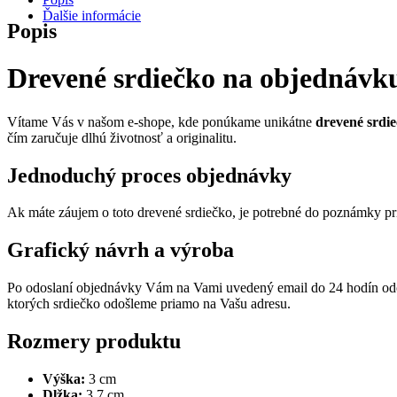
Ďalšie informácie
Popis
Drevené srdiečko na objednávk
Vítame Vás v našom e-shope, kde ponúkame unikátne
drevené srdi
čím zaručuje dlhú životnosť a originalitu.
Jednoduchý proces objednávky
Ak máte záujem o toto drevené srdiečko, je potrebné do poznámky pri
Grafický návrh a výroba
Po odoslaní objednávky Vám na Vami uvedený email do 24 hodín odoš
ktorých srdiečko odošleme priamo na Vašu adresu.
Rozmery produktu
Výška:
3 cm
Dlžka:
3,7 cm