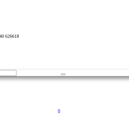
940 626618
0