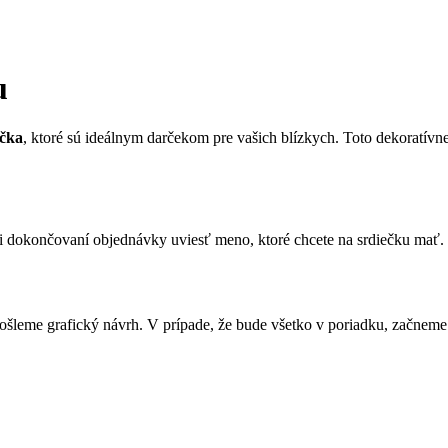
u
ečka
, ktoré sú ideálnym darčekom pre vašich blízkych. Toto dekoratívne
 dokončovaní objednávky uviesť meno, ktoré chcete na srdiečku mať. Tá
leme grafický návrh. V prípade, že bude všetko v poriadku, začneme 