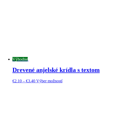
Výhodne
Drevené anjelské krídla s textom
€
2.10
–
€
3.40
Výber možností