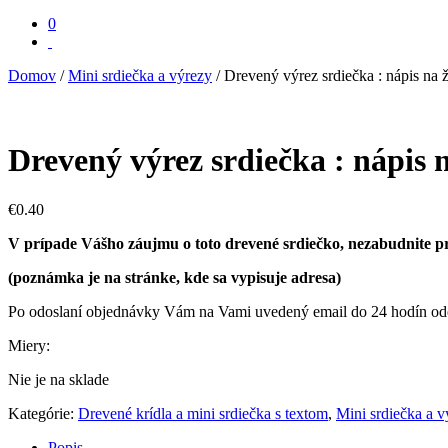
0
Domov
/
Mini srdiečka a výrezy
/ Drevený výrez srdiečka : nápis na ž
Drevený výrez srdiečka : nápis n
€
0.40
V prípade Vášho záujmu o toto drevené srdiečko, nezabudnite
(poznámka je na stránke, kde sa vypisuje adresa)
Po odoslaní objednávky Vám na Vami uvedený email do 24 hodín odošl
Miery:
Nie je na sklade
Kategórie:
Drevené krídla a mini srdiečka s textom
,
Mini srdiečka a v
Popis