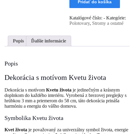
Pridať do košíka
života
"
drevená
Katalógové číslo:
-
Kategórie:
dekorácia
Polotovary
,
Stromy a ostatné
Popis
Ďalšie informácie
Popis
Dekorácia s motívom Kvetu života
Dekorácia s motívom
Kvetu života
je jedinečným a krásnym
doplnkom do každého interiéru. Vyrobená z brezovej preglejky s
hrúbkou 3 mm a priemerom do 58 cm, táto dekorácia prináša
harmóniu a energiu do vášho domova.
Symbolika Kvetu života
Kvet života
je považovaný za univerzálny symbol života, energie