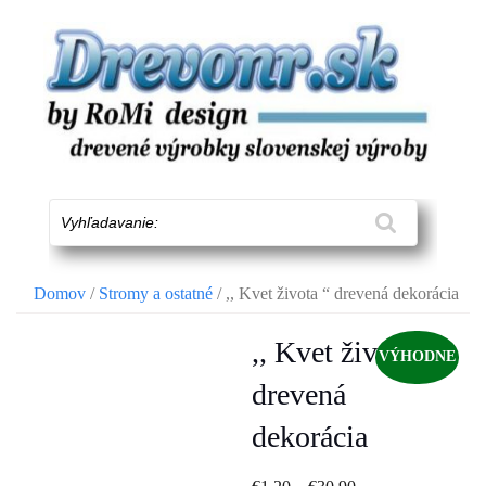
Skip
to
content
Vyhľadavanie:
Domov
/
Stromy a ostatné
/ ,, Kvet života “ drevená dekorácia
,, Kvet života “
VÝHODNE
drevená
dekorácia