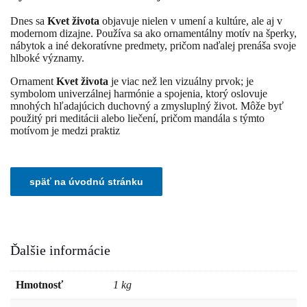
Dnes sa
Kvet života
objavuje nielen v umení a kultúre, ale aj v
modernom dizajne. Používa sa ako ornamentálny motív na šperky,
nábytok a iné dekoratívne predmety, pričom naďalej prenáša svoje
hlboké významy.
Ornament
Kvet života
je viac než len vizuálny prvok; je
symbolom univerzálnej harmónie a spojenia, ktorý oslovuje
mnohých hľadajúcich duchovný a zmysluplný život. Môže byť
použitý pri meditácii alebo liečení, pričom mandála s týmto
motívom je medzi praktiz
Ďalšie informácie
Hmotnosť
1 kg