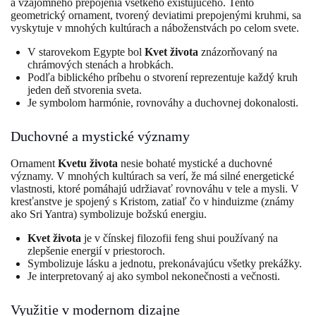
a vzájomného prepojenia všetkého existujúceho. Tento
geometrický ornament, tvorený deviatimi prepojenými kruhmi, sa
vyskytuje v mnohých kultúrach a náboženstvách po celom svete.
V starovekom Egypte bol
Kvet života
znázorňovaný na
chrámových stenách a hrobkách.
Podľa biblického príbehu o stvorení reprezentuje každý kruh
jeden deň stvorenia sveta.
Je symbolom harmónie, rovnováhy a duchovnej dokonalosti.
Duchovné a mystické významy
Ornament
Kvetu života
nesie bohaté mystické a duchovné
významy. V mnohých kultúrach sa verí, že má silné energetické
vlastnosti, ktoré pomáhajú udržiavať rovnováhu v tele a mysli. V
kresťanstve je spojený s Kristom, zatiaľ čo v hinduizme (známy
ako Sri Yantra) symbolizuje božskú energiu.
Kvet života
je v čínskej filozofii feng shui používaný na
zlepšenie energií v priestoroch.
Symbolizuje lásku a jednotu, prekonávajúcu všetky prekážky.
Je interpretovaný aj ako symbol nekonečnosti a večnosti.
Využitie v modernom dizajne