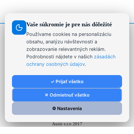
Vaše súkromie je pre nás dôležité
Používame cookies na personalizáciu
STRÁNKY
obsahu, analýzu návštevnosti a
zobrazovanie relevantných reklám.
Drevené dekorácie, darčeky a nápisy na mieru |
Podrobnosti nájdete v našich
zásadách
Ausis.sk
ochrany osobných údajov
.
Formulár na odstúpenie od zmluvy
On-line chat
✓ Prijať všetko
Reklamačný poriadok
Stabilizovaný mach.
✕ Odmietnuť všetko
⚙️ Nastavenia
Ausis s.r.o 2017