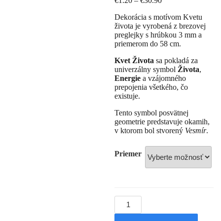
€
1.20
–
€
30.90
Dekorácia s motívom Kvetu
života je vyrobená z brezovej
preglejky s hrúbkou 3 mm a
priemerom do 58 cm.
Kvet Života
sa pokladá za
univerzálny symbol
Života
,
Energie
a vzájomného
prepojenia všetkého, čo
existuje.
Tento symbol posvätnej
geometrie predstavuje okamih,
v ktorom bol stvorený
Vesmír
.
Priemer
množstvo
,,
Kvet