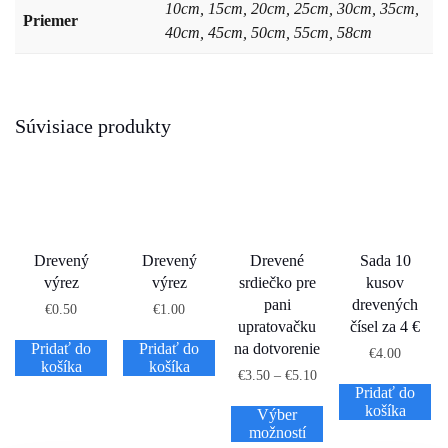
10cm, 15cm, 20cm, 25cm, 30cm, 35cm,
Priemer
40cm, 45cm, 50cm, 55cm, 58cm
Súvisiace produkty
Drevený
Drevený
Drevené
Sada 10
výrez
výrez
srdiečko pre
kusov
pani
drevených
€
0.50
€
1.00
upratovačku
čísel za 4 €
Pridať do
Pridať do
na dotvorenie
€
4.00
košíka
košíka
€
3.50
–
€
5.10
Pridať do
košíka
Výber
možností