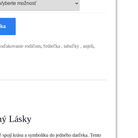
íka
oďakovanie rodičom
,
Srdiečka , tabuľky , anjeli
,
ný Lásky
 spojí krásu a symboliku do jedného darčeka. Tento