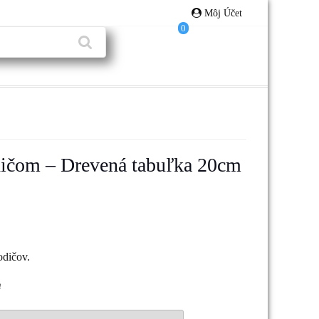
Môj Účet
0
ičom – Drevená tabuľka 20cm
odičov.
m