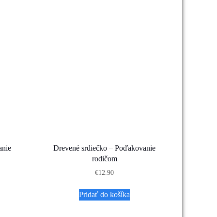
anie
Drevené srdiečko – Poďakovanie
rodičom
€
12.90
Pridať do košíka