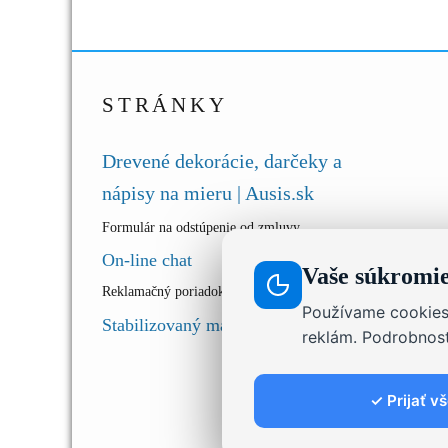
STRÁNKY
Drevené dekorácie, darčeky a
nápisy na mieru | Ausis.sk
Formulár na odstúpenie od zmluvy
On-line chat
Vaše súkromie 
Reklamačný poriadok
Používame cookies 
Stabilizovaný mach.
reklám. Podrobnost
✓ Prijať v