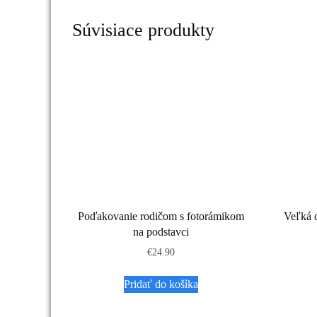
Súvisiace produkty
Poďakovanie rodičom s fotorámikom
Veľká 
na podstavci
€
24.90
Pridať do košíka