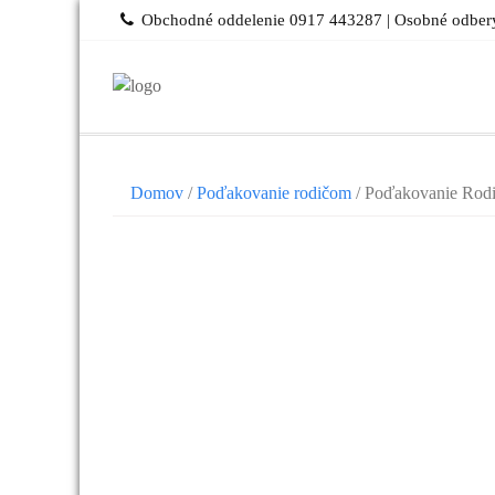
Skip
Obchodné oddelenie 0917 443287 | Osobné odbery
to
content
Domov
/
Poďakovanie rodičom
/ Poďakovanie Rod