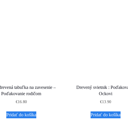
drevená tabuľka na zavesenie –
Drevený svietnik : Poďakov
Poďakovanie rodičom
Ockovi
€
16.80
€
13.90
Pridať do košíka
Pridať do košíka