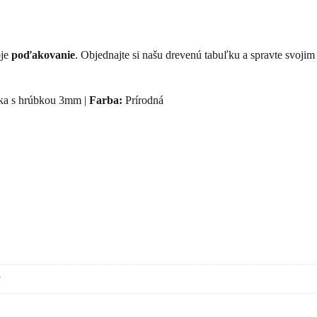
oje
poďakovanie
. Objednajte si našu drevenú tabuľku a spravte svojim
ka s hrúbkou 3mm |
Farba:
Prírodná
a