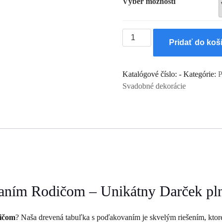
Výber možnosti
množstvo
Pridať do koš
Poďakovanie
Rodičom
-
Katalógové číslo:
-
Kategórie:
P
Drevená
Svadobné dekorácie
tabuľka
20cm
x
14cm
aním Rodičom – Unikátny Darček pl
ičom
? Naša drevená tabuľka s poďakovaním je skvelým riešením, ktoré