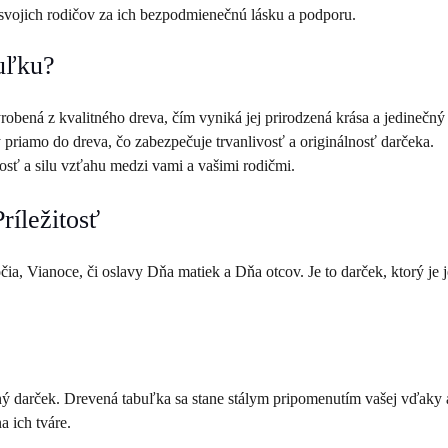
 svojich rodičov za ich bezpodmienečnú lásku a podporu.
uľku?
robená z kvalitného dreva, čím vyniká jej prirodzená krása a jedinečný 
priamo do dreva, čo zabezpečuje trvanlivosť a originálnosť darčeka.
osť a silu vzťahu medzi vami a vašimi rodičmi.
íležitosť
čia, Vianoce, či oslavy Dňa matiek a Dňa otcov. Je to darček, ktorý j
čný darček. Drevená tabuľka sa stane stálym pripomenutím vašej vďaky a l
a ich tváre.