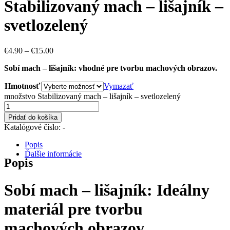
Stabilizovaný mach – lišajník –
svetlozelený
€
4.90
–
€
15.00
Sobí mach – lišajník: vhodné pre tvorbu machových obrazov.
Hmotnosť
Vymazať
množstvo Stabilizovaný mach – lišajník – svetlozelený
Pridať do košíka
Katalógové číslo:
-
Popis
Ďalšie informácie
Popis
Sobí mach – lišajník: Ideálny
materiál pre tvorbu
machových obrazov