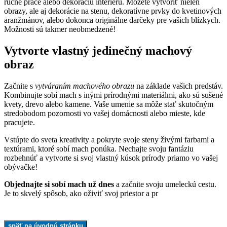
ručné práce alebo dekoráciu interiéru. Môžete vytvoriť nielen
obrazy, ale aj dekorácie na stenu, dekoratívne prvky do kvetinových
aranžmánov, alebo dokonca originálne darčeky pre vašich blízkych.
Možnosti sú takmer neobmedzené!
Vytvorte vlastný jedinečný machový
obraz
Začnite s
vytváraním machového obrazu
na základe vašich predstáv.
Kombinujte sobí mach s inými prírodnými materiálmi, ako sú sušené
kvety, drevo alebo kamene. Vaše umenie sa môže stať skutočným
stredobodom pozornosti vo vašej domácnosti alebo mieste, kde
pracujete.
Vstúpte do sveta kreativity a pokryte svoje steny živými farbami a
textúrami, ktoré sobí mach ponúka. Nechajte svoju fantáziu
rozbehnúť a vytvorte si svoj vlastný kúsok prírody priamo vo vašej
obývačke!
Objednajte si sobí mach už dnes
a začnite svoju umeleckú cestu.
Je to skvelý spôsob, ako oživiť svoj priestor a pr