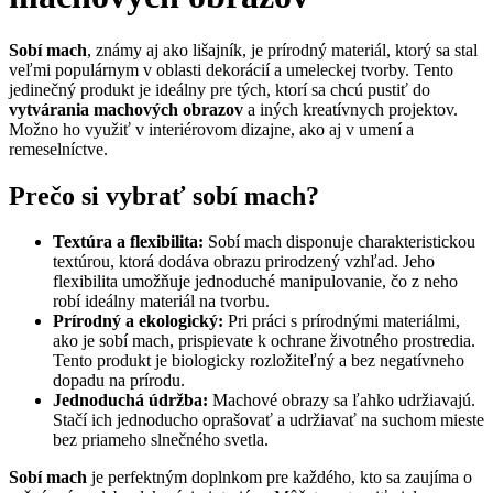
Sobí mach
, známy aj ako lišajník, je prírodný materiál, ktorý sa stal
veľmi populárnym v oblasti dekorácií a umeleckej tvorby. Tento
jedinečný produkt je ideálny pre tých, ktorí sa chcú pustiť do
vytvárania machových obrazov
a iných kreatívnych projektov.
Možno ho využiť v interiérovom dizajne, ako aj v umení a
remeselníctve.
Prečo si vybrať sobí mach?
Textúra a flexibilita:
Sobí mach disponuje charakteristickou
textúrou, ktorá dodáva obrazu prirodzený vzhľad. Jeho
flexibilita umožňuje jednoduché manipulovanie, čo z neho
robí ideálny materiál na tvorbu.
Prírodný a ekologický:
Pri práci s prírodnými materiálmi,
ako je sobí mach, prispievate k ochrane životného prostredia.
Tento produkt je biologicky rozložiteľný a bez negatívneho
dopadu na prírodu.
Jednoduchá údržba:
Machové obrazy sa ľahko udržiavajú.
Stačí ich jednoducho oprašovať a udržiavať na suchom mieste
bez priameho slnečného svetla.
Sobí mach
je perfektným doplnkom pre každého, kto sa zaujíma o