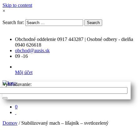
Skip to content
×
Search for:
Search
Obchodné oddelenie 0917 443287 | Osobné odbery - dielňa
0940 626618
obchod@ausis.sk
09 -16
Môj účet
Vyhľadavanie:
0
Domov
/ Stabilizovaný mach – lišajník – svetlozelený