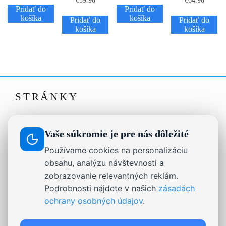
€
59.90
€
64.90
Pridať do
Pridať do
košíka
košíka
Pridať do
Pridať do
košíka
košíka
STRÁNKY
Drevené dekorácie, darčeky a nápisy na mieru |
Ausis.sk
Vaše súkromie je pre nás dôležité
Formulár na odstúpenie od zmluvy
Používame cookies na personalizáciu
On-line chat
obsahu, analýzu návštevnosti a
zobrazovanie relevantných reklám.
Reklamačný poriadok
Podrobnosti nájdete v našich
zásadách
Stabilizovaný mach.
ochrany osobných údajov
.