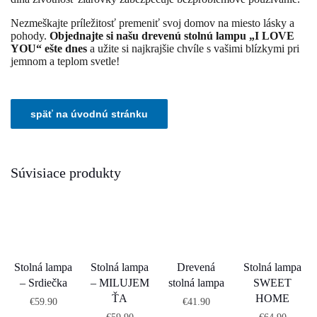
Nezmeškajte príležitosť premeniť svoj domov na miesto lásky a
pohody.
Objednajte si našu drevenú stolnú lampu „I LOVE
YOU“ ešte dnes
a užite si najkrajšie chvíle s vašimi blízkymi pri
jemnom a teplom svetle!
Súvisiace produkty
Stolná lampa
Stolná lampa
Drevená
Stolná lampa
– Srdiečka
– MILUJEM
stolná lampa
SWEET
ŤA
HOME
€
59.90
€
41.90