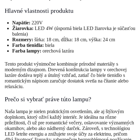
Hlavné vlastnosti produktu
Napätie:
220V
Žiarovka:
LED 4W (úsporná biela LED žiarovka je súčasťou
balenia)
Rozmery:
šírka: 18 cm, dĺžka: 18 cm, výška: 24 cm
Farba tienidla:
biela
Farba lampy:
orechová lazúra
Tento produkt výnimočne kombinuje prírodné materiály s
moderným dizajnom. Drevená konštrukcia lampy v orechovej
lazúre dodáva teplý a útulný vzhľad, zatiaľ čo biele tienidlo s
romantickým nápisom zaručuje dostatok svetla na čítanie alebo
relaxáciu.
Prečo si vybrať práve túto lampu?
Naša lampa je nielen praktickým osvetlením, ale aj štýlovým
doplnkom, ktorý oživí každý interiér. Je ideálna na rôzne
príležitosti, či už pre romantické večery, oslavovanie významných
okamihov, alebo ako nádherný darček. Zároveň, s technológiou
LED šetríte energiu a znižujete svoje účty za elektrinu, pričom
dlhá životnosť žiarovky zabezpečuje bezproblémové používanie.