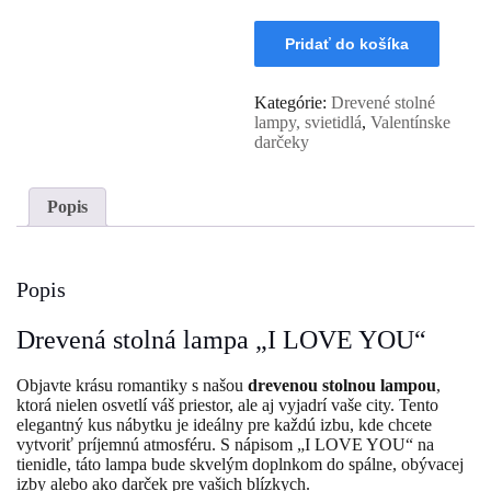
množstvo
Pridať do košíka
Stolná
lampa
-
Kategórie:
Drevené stolné
I
lampy, svietidlá
,
Valentínske
LOVE
darčeky
YOU
Popis
Popis
Drevená stolná lampa „I LOVE YOU“
Objavte krásu romantiky s našou
drevenou stolnou lampou
,
ktorá nielen osvetlí váš priestor, ale aj vyjadrí vaše city. Tento
elegantný kus nábytku je ideálny pre každú izbu, kde chcete
vytvoriť príjemnú atmosféru. S nápisom „I LOVE YOU“ na
tienidle, táto lampa bude skvelým doplnkom do spálne, obývacej
izby alebo ako darček pre vašich blízkych.