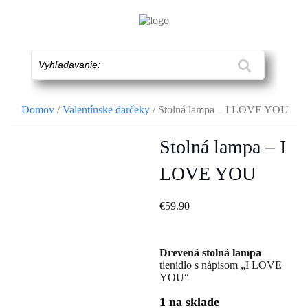
Skip
to
content
Vyhľadavanie:
Domov
/
Valentínske darčeky
/ Stolná lampa – I LOVE YOU
Stolná lampa – I
LOVE YOU
€
59.90
Drevená stolná lampa
–
tienidlo s nápisom „I LOVE
YOU“
1 na sklade