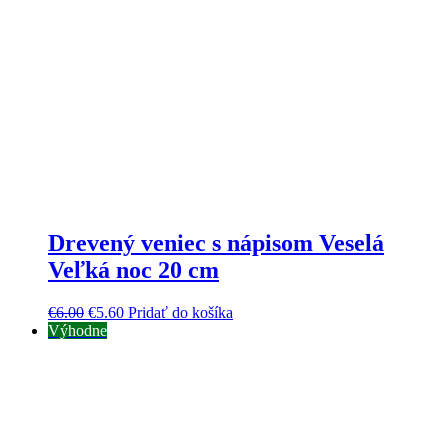
Drevený veniec s nápisom Veselá
Veľká noc 20 cm
€
6.00
€
5.60
Pridať do košíka
Výhodne