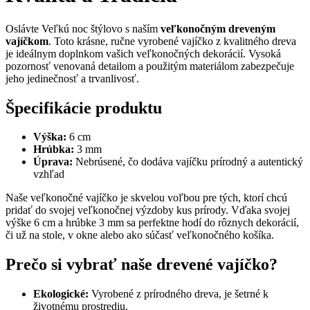
Oslávte Veľkú noc štýlovo s naším
veľkonočným dreveným
vajíčkom
. Toto krásne, ručne vyrobené vajíčko z kvalitného dreva
je ideálnym doplnkom vašich veľkonočných dekorácií. Vysoká
pozornosť venovaná detailom a použitým materiálom zabezpečuje
jeho jedinečnosť a trvanlivosť.
Špecifikácie produktu
Výška:
6 cm
Hrúbka:
3 mm
Úprava:
Nebrúsené, čo dodáva vajíčku prírodný a autentický
vzhľad
Naše veľkonočné vajíčko je skvelou voľbou pre tých, ktorí chcú
pridať do svojej veľkonočnej výzdoby kus prírody. Vďaka svojej
výške 6 cm a hrúbke 3 mm sa perfektne hodí do rôznych dekorácií,
či už na stole, v okne alebo ako súčasť veľkonočného košíka.
Prečo si vybrať naše drevené vajíčko?
Ekologické:
Vyrobené z prírodného dreva, je šetrné k
životnému prostrediu.