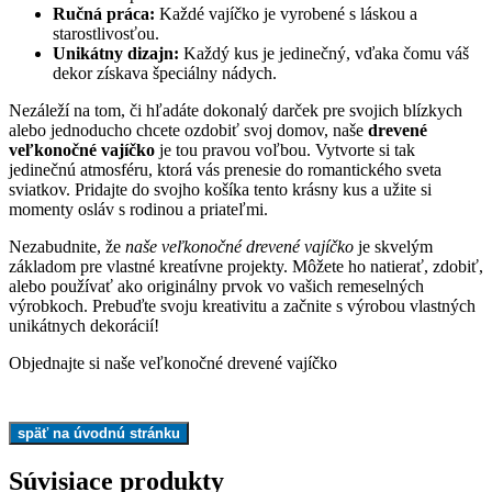
Ručná práca:
Každé vajíčko je vyrobené s láskou a
starostlivosťou.
Unikátny dizajn:
Každý kus je jedinečný, vďaka čomu váš
dekor získava špeciálny nádych.
Nezáleží na tom, či hľadáte dokonalý darček pre svojich blízkych
alebo jednoducho chcete ozdobiť svoj domov, naše
drevené
veľkonočné vajíčko
je tou pravou voľbou. Vytvorte si tak
jedinečnú atmosféru, ktorá vás prenesie do romantického sveta
sviatkov. Pridajte do svojho košíka tento krásny kus a užite si
momenty osláv s rodinou a priateľmi.
Nezabudnite, že
naše veľkonočné drevené vajíčko
je skvelým
základom pre vlastné kreatívne projekty. Môžete ho natierať, zdobiť,
alebo používať ako originálny prvok vo vašich remeselných
výrobkoch. Prebuďte svoju kreativitu a začnite s výrobou vlastných
unikátnych dekorácií!
Objednajte si naše veľkonočné drevené vajíčko
Súvisiace produkty