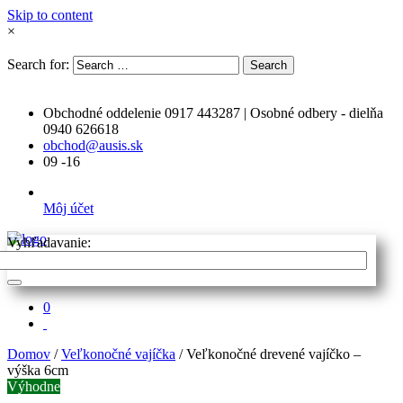
Skip to content
×
Search for:
Search
Obchodné oddelenie 0917 443287 | Osobné odbery - dielňa
0940 626618
obchod@ausis.sk
09 -16
Môj účet
Vyhľadavanie:
0
Domov
/
Veľkonočné vajíčka
/ Veľkonočné drevené vajíčko –
výška 6cm
Výhodne