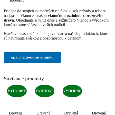
moderný.
Pridajte do svojich sviatočných rituálov kúsok prírody a tešte sa
na krásne Vianoce s našou
vianočnou ozdobou z brezového
dreva
. Objednajte si ju už dnes a zažite čaro Vianoc s výrobkom,
ktorý sa stane súčasťou vašich tradícií.
Navštívte našu stránku a objavte viac o našich produktoch, ktoré
sú navrhnuté s láskou a pozornosťou k detailom.
Súvisiace produkty
VÝHODNE
VÝHODNE
VÝHODNE
Drevená
Drevené
Drevená
Drevená