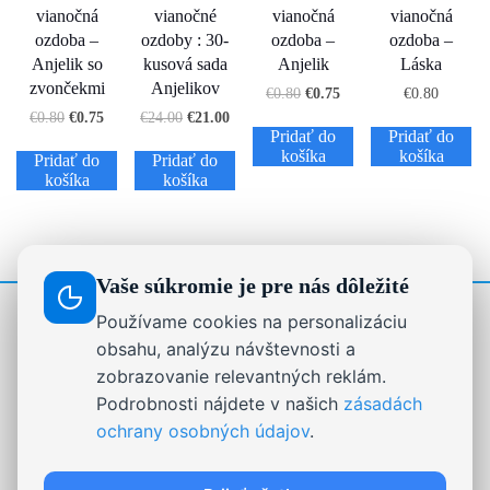
vianočná
vianočné
vianočná
vianočná
ozdoba –
ozdoby : 30-
ozdoba –
ozdoba –
Anjelik so
kusová sada
Anjelik
Láska
zvončekmi
Anjelikov
€
0.80
€
0.75
€
0.80
€
0.80
€
0.75
€
24.00
€
21.00
Pridať do
Pridať do
košíka
košíka
Pridať do
Pridať do
košíka
košíka
Vaše súkromie je pre nás dôležité
Používame cookies na personalizáciu
STRÁNKY
obsahu, analýzu návštevnosti a
zobrazovanie relevantných reklám.
Drevené dekorácie, darčeky a nápisy na mieru |
Podrobnosti nájdete v našich
zásadách
Ausis.sk
ochrany osobných údajov
.
Formulár na odstúpenie od zmluvy
On-line chat