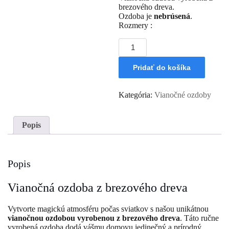
brezového dreva.
Ozdoba je
nebrúsená
.
Rozmery :
množstvo
Vianočná
ozdoba
Pridať do košíka
5
cm
Anjelik
Kategória:
Vianočné ozdoby
Popis
Popis
Vianočná ozdoba z brezového dreva
Vytvorte magickú atmosféru počas sviatkov s našou unikátnou
vianočnou ozdobou vyrobenou z brezového dreva
. Táto ručne
vyrobená ozdoba dodá vášmu domovu jedinečný a prírodný