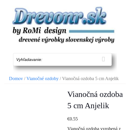
Skip
to
content
Vyhľadavanie:
Domov
/
Vianočné ozdoby
/ Vianočná ozdoba 5 cm Anjelik
Vianočná ozdoba
5 cm Anjelik
€
0.55
Vianočná ozdoba vyrobená z