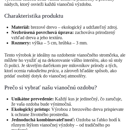
nádych, ktorý osvieži každú vianočnú výzdobu.
Charakteristika produktu
Materiál:
brezové drevo – ekologický a udržateľný zdroj.
Nezbrúsená povrchová úprava:
zachováva prirodzený
vzhľad dreva a jeho textúru.
Rozmery:
výška – 5 cm, hrúbka – 3 mm.
Tento výrobok je ideálny na ozdobenie vianočného stromčeka, ale
môžete ho využiť aj na dekorovanie vášho interiéru, ako sú stoly
či polici. Je skvelým darčekom pre milovníkov prírody a tých,
ktorí ocenia
rukodielnu prácu
, a zároveň hľadáte spôsob, ako
pridať osobitý dotyk do vianočnej atmosféry.
Prečo si vybrať našu vianočnú ozdobu?
Unikátne prevedenie:
Každý kus je jedinečný, čo zaručuje,
že vaša ozdoba bude výnimočná.
Ekologický prístup:
Výrobou z brezového dreva prispievate
k ochrane životného prostredia.
Jednoduchá kombinovateľnosť:
Ozdoba sa ľahko hodí k
rôznym štýlom vianočnej výzdoby – od tradičného po