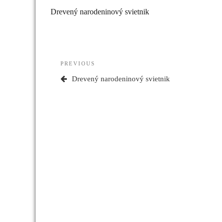
Drevený narodeninový svietnik
Navigácia
Previous
PREVIOUS
v
Post
Drevený narodeninový svietnik
článku