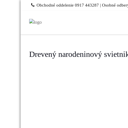
Skip
Obchodné oddelenie 0917 443287 | Osobné odbery
to
content
Drevený narodeninový svietni