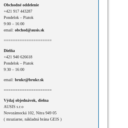
Obchodné oddelenie
+421 917 443287
Pondelok – Piatok
9:00 – 16:00
email:
obchod@ausis.sk
=====================
Dielňa
+421 940 626618
Pondelok – Piatok
9:30 – 16:00
email:
brukr@brukr.sk
=====================
Výdaj objednávok, dielna
AUSIS s.r.o
Novozámocká 102, Nitra 949 05
( mraziarne, nákladná brána GEIS )