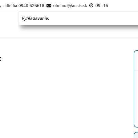
 - dielňa 0940 626618
obchod@ausis.sk
09 -16
Vyhľadavanie:
k