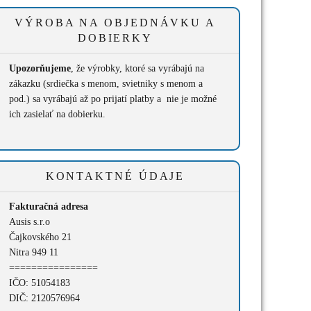
VÝROBA NA OBJEDNÁVKU A
DOBIERKY
Upozorňujeme
, že výrobky, ktoré sa vyrábajú na
zákazku (srdiečka s menom, svietniky s menom a
pod.) sa vyrábajú až po prijatí platby a nie je možné
ich zasielať na dobierku.
KONTAKTNÉ ÚDAJE
Fakturačná adresa
Ausis s.r.o
Čajkovského 21
Nitra 949 11
================
IČO: 51054183
DIČ: 2120576964