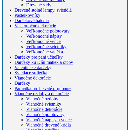
Drevené sady
Drevené stolné lampy, svietidlá
Pastelkovníky
Darčekové balenia
Veľkonočné dekorácie
Veľkonočné polotovary
Veľkonočné nápisy
Veľkonočné vence
Veľkonočné svietniky
Veľkonočné vajíčka
Darčeky pre pani učiteľky
Darčeky ku Dňu matiek a otcov
Valentínske darčeky
Svietiace srdiečka
Vianočné dekorácie
Darčeky
Pamiatka na 1. sväté prijímanie
Vianočné ozdoby a dekorácie
Vianočné ozdoby
Vianočné svietniky
Vianočné dekorácie
Vianočné polotovary
Vianočné nápisy a vence
Vianočné drevené krídla