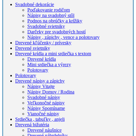
Svadobné dekorácie
Poďakovanie rodičom
Nápisy na svadobný stôl
Podnos na obrúčky a krížiky
Svadobné svietniky
Darčeky pre svadobných hostí
Nápisy , zápichy , vence a polotovary
Drevené kľúčenky / prívesky
Drevené svietniky
Drevené krídla a mini srdiečka s textom
Drevené krídla
Mini srdiečka a výrezy
Polotovary
Polotovary
Drevené nápisy a zápichy
Nápisy Vitajte
Nápisy Domov / Rodina
Svadobné nápisy
Veľkonočné nápisy
Nápisy Spomíname
Vianočné nápisy
Srdiečka , tabuľky , anjeli
Drevená bižutéria
Drevené náušnice
Drevené náhrdelníky