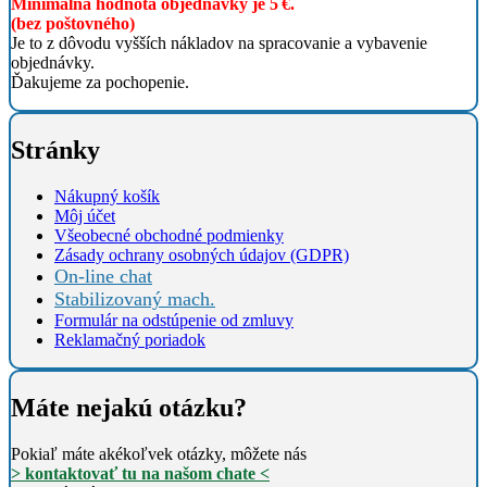
Minimálna hodnota objednávky je 5 €.
(bez poštovného)
Je to z dôvodu vyšších nákladov na spracovanie a vybavenie
objednávky.
Ďakujeme za pochopenie.
Stránky
Nákupný košík
Môj účet
Všeobecné obchodné podmienky
Zásady ochrany osobných údajov (GDPR)
On-line chat
Stabilizovaný mach.
Formulár na odstúpenie od zmluvy
Reklamačný poriadok
Máte nejakú otázku?
Pokiaľ máte akékoľvek otázky, môžete nás
> kontaktovať tu na našom chate <