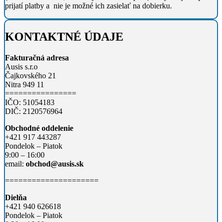
prijatí platby a nie je možné ich zasielať na dobierku.
KONTAKTNÉ ÚDAJE
Fakturačná adresa
Ausis s.r.o
Čajkovského 21
Nitra 949 11
================
IČO: 51054183
DIČ: 2120576964
Obchodné oddelenie
+421 917 443287
Pondelok – Piatok
9:00 – 16:00
email:
obchod@ausis.sk
=====================
Dielňa
+421 940 626618
Pondelok – Piatok