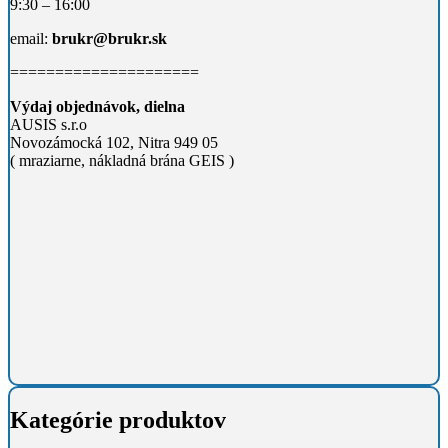
9:30 – 16:00
email:
brukr@brukr.sk
=====================
Výdaj objednávok, dielna
AUSIS s.r.o
Novozámocká 102, Nitra 949 05
( mraziarne, nákladná brána GEIS )
Kategórie produktov