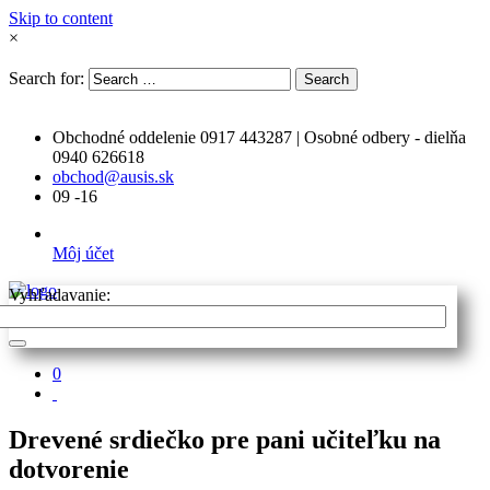
Skip to content
×
Search for:
Search
Obchodné oddelenie 0917 443287 | Osobné odbery - dielňa
0940 626618
obchod@ausis.sk
09 -16
Môj účet
Vyhľadavanie:
0
Drevené srdiečko pre pani učiteľku na
dotvorenie