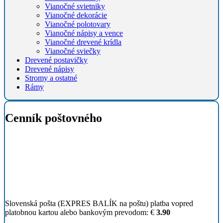
Vianočné svietniky
Vianočné dekorácie
Vianočné polotovary
Vianočné nápisy a vence
Vianočné drevené krídla
Vianočné sviečky
Drevené postavičky
Drevené nápisy
Stromy a ostatné
Rámy
Cenník poštovného
Slovenská pošta (EXPRES BALÍK na poštu) platba vopred
platobnou kartou alebo bankovým prevodom:
€
3
.90