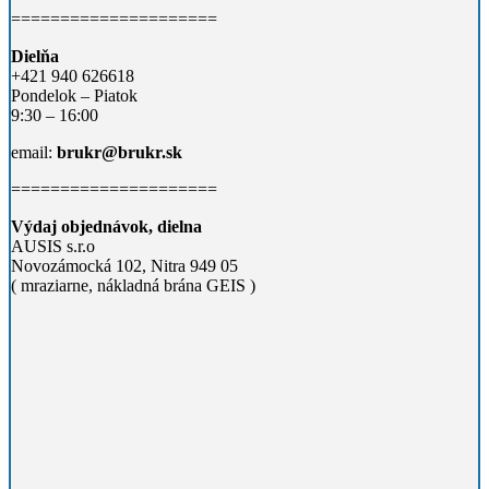
=====================
Dielňa
+421 940 626618
Pondelok – Piatok
9:30 – 16:00
email:
brukr@brukr.sk
=====================
Výdaj objednávok, dielna
AUSIS s.r.o
Novozámocká 102, Nitra 949 05
( mraziarne, nákladná brána GEIS )