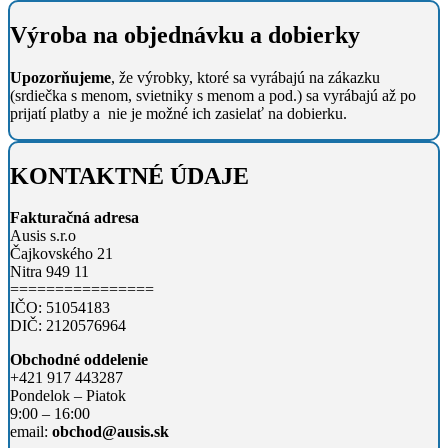
Výroba na objednávku a dobierky
Upozorňujeme
, že výrobky, ktoré sa vyrábajú na zákazku
(srdiečka s menom, svietniky s menom a pod.) sa vyrábajú až po
prijatí platby a nie je možné ich zasielať na dobierku.
KONTAKTNÉ ÚDAJE
Fakturačná adresa
Ausis s.r.o
Čajkovského 21
Nitra 949 11
================
IČO: 51054183
DIČ: 2120576964
Obchodné oddelenie
+421 917 443287
Pondelok – Piatok
9:00 – 16:00
email:
obchod@ausis.sk