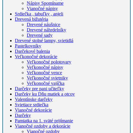
Nápisy Spomíname
Vianočné nápisy
Srdiečka , tabuľky , anjeli
Drevená bižutéria
Drevené náušnice
Drevené náhrdelníky
Drevené sady
Drevené stolné lampy, svietidlá
Pastelkovníky
Darčekové balenia
Veľkonočné dekorácie
Veľkonočné polotovary
Veľkonočné nápisy
Veľkonočné vence
Veľkonočné svietniky
Veľkonočné vajíčka
Darčeky pre pani učiteľky
Darčeky ku Dňu matiek a otcov
Valentínske darčeky
Svietiace srdiečka
Vianočné dekorácie
Darčeky
Pamiatka na 1. sväté prijímanie
Vianočné ozdoby a dekorácie
Vianočné ozdoby