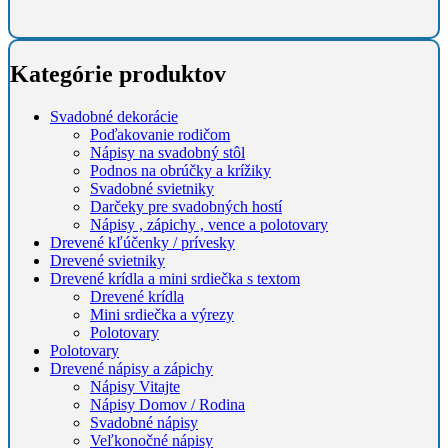
Kategórie produktov
Svadobné dekorácie
Poďakovanie rodičom
Nápisy na svadobný stôl
Podnos na obrúčky a krížiky
Svadobné svietniky
Darčeky pre svadobných hostí
Nápisy , zápichy , vence a polotovary
Drevené kľúčenky / prívesky
Drevené svietniky
Drevené krídla a mini srdiečka s textom
Drevené krídla
Mini srdiečka a výrezy
Polotovary
Polotovary
Drevené nápisy a zápichy
Nápisy Vitajte
Nápisy Domov / Rodina
Svadobné nápisy
Veľkonočné nápisy