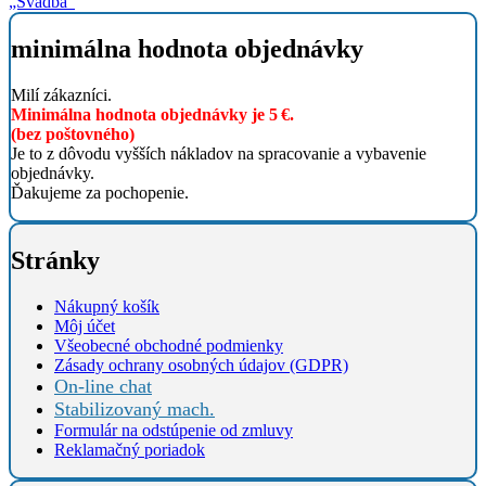
„Svadba“
minimálna hodnota objednávky
Milí zákazníci.
Minimálna hodnota objednávky je 5 €.
(bez poštovného)
Je to z dôvodu vyšších nákladov na spracovanie a vybavenie
objednávky.
Ďakujeme za pochopenie.
Stránky
Nákupný košík
Môj účet
Všeobecné obchodné podmienky
Zásady ochrany osobných údajov (GDPR)
On-line chat
Stabilizovaný mach.
Formulár na odstúpenie od zmluvy
Reklamačný poriadok