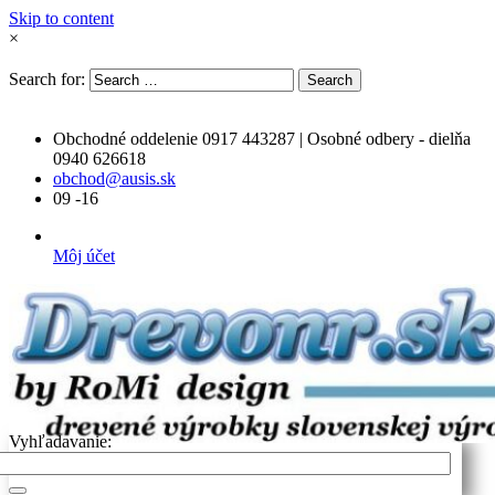
Skip to content
×
Search for:
Search
Obchodné oddelenie 0917 443287 | Osobné odbery - dielňa
0940 626618
obchod@ausis.sk
09 -16
Môj účet
Vyhľadavanie: