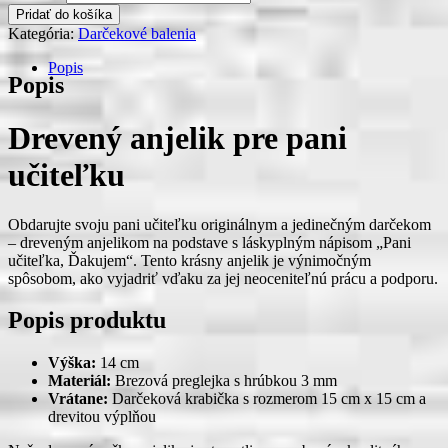
Pridať do košíka
Kategória:
Darčekové balenia
Popis
Popis
Drevený anjelik pre pani
učiteľku
Obdarujte svoju pani učiteľku originálnym a jedinečným darčekom
– dreveným anjelikom na podstave s láskyplným nápisom „Pani
učiteľka, Ďakujem“. Tento krásny anjelik je výnimočným
spôsobom, ako vyjadriť vďaku za jej neoceniteľnú prácu a podporu.
Popis produktu
Výška:
14 cm
Materiál:
Brezová preglejka s hrúbkou 3 mm
Vrátane:
Darčeková krabička s rozmerom 15 cm x 15 cm a
drevitou výplňou