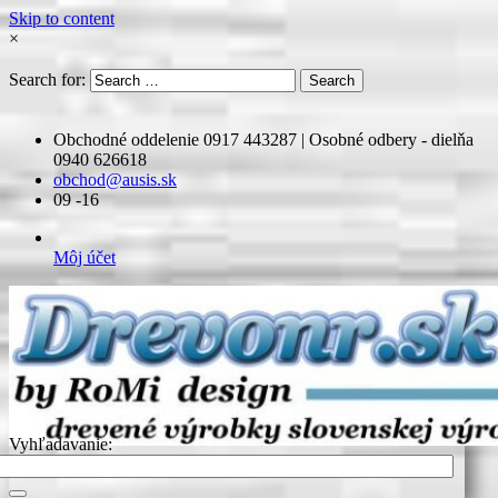
Skip to content
×
Search for:
Search
Obchodné oddelenie 0917 443287 | Osobné odbery - dielňa
0940 626618
obchod@ausis.sk
09 -16
Môj účet
Vyhľadavanie: