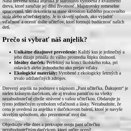
Naša drevená soška anjelika je starostlivo vyrobená z kvalitného
dreva, ktoré zaručuje jej dlhú životnosť. Majstrovsky remeselne
spracovaná, táto dekorácia sa stane skvostom každého pracovného
stola alebo učiteľskej izby. Je to skvelý spôsob, ako vyjadriť
vďačnosť a oceniť úsilie učiteľov, ktorí formujú budúcnosť našich
detí.
Prečo si vybrať náš anjelik?
Unikátne dizajnové prevedenie:
Každý kus je jedinečný a
jeho dizajn prináša do vášho prostredia štipku útulnosti.
Ideálny darček:
Perfektný na konci školského roka, pri
oslavách alebo jednoducho ako prejav vďaky.
Ekologické materiály:
Vyrobené z ekologicky šetrných a
trvalo udržateľných zdrojov.
Drevený anjelik na podstave s nápisom „Pani učiteľka, Ďakujem“ je
nielen krásnym darčekom, ale aj trvalou pamäťou na všetky
nezabudnuteľné chvíle strávené s vašou učiteľkou. Obdarujte ju
týmto jedinečným symbolom vďačnosti a lásky. Nezabudnite, že
cena je uvedená za anjelika v darčekovom balení, ktoré je navyše
skvelým spôsobom, ako prezentovať svoj dar.
Objednajte ešte dnes a prekvapte svoju pani učiteľku
nezabudnuteľným darčekom, ktorý určite ocení!