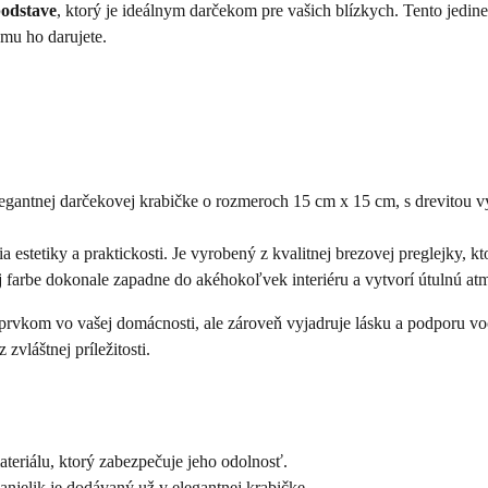
odstave
, ktorý je ideálnym darčekom pre vašich blízkych. Tento jedin
mu ho darujete.
egantnej darčekovej krabičke o rozmeroch 15 cm x 15 cm, s drevitou v
estetiky a praktickosti. Je vyrobený z kvalitnej brezovej preglejky, kt
 farbe dokonale zapadne do akéhokoľvek interiéru a vytvorí útulnú at
prvkom vo vašej domácnosti, ale zároveň vyjadruje lásku a podporu vo
zvláštnej príležitosti.
teriálu, ktorý zabezpečuje jeho odolnosť.
anjelik je dodávaný už v elegantnej krabičke.