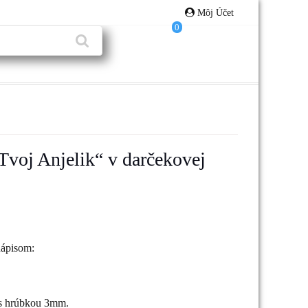
Môj Účet
0
Tvoj Anjelik“ v darčekovej
nápisom:
 s hrúbkou 3mm.