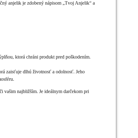
ečný anjelik je zdobený nápisom „Tvoj Anjelik“ a
ýplňou, ktorá chráni produkt pred poškodením.
orá zaisťuje dlhú životnosť a odolnosť. Jeho
mosféru.
či vašim najbližším. Je ideálnym darčekom pri