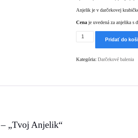
Anjelik je v darčekovej krabič
Cena
je uvedená za anjelika s
množstvo
Pridať do koš
Drevený
anjelik
„Tvoj
Kategória:
Darčekové balenia
Anjelik“
v
darčekovej
krabičke
 – „Tvoj Anjelik“