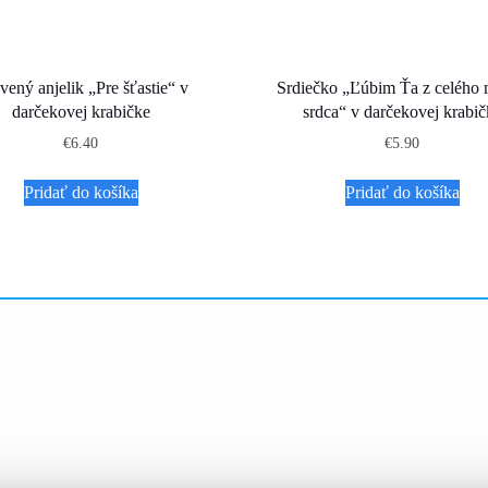
vený anjelik „Pre šťastie“ v
Srdiečko „Ľúbim Ťa z celého
darčekovej krabičke
srdca“ v darčekovej krabič
€
6.40
€
5.90
Pridať do košíka
Pridať do košíka