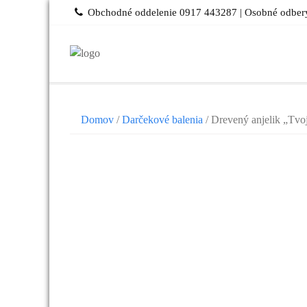
Skip
Obchodné oddelenie 0917 443287 | Osobné odbery
to
content
Domov
/
Darčekové balenia
/ Drevený anjelik „Tvoj