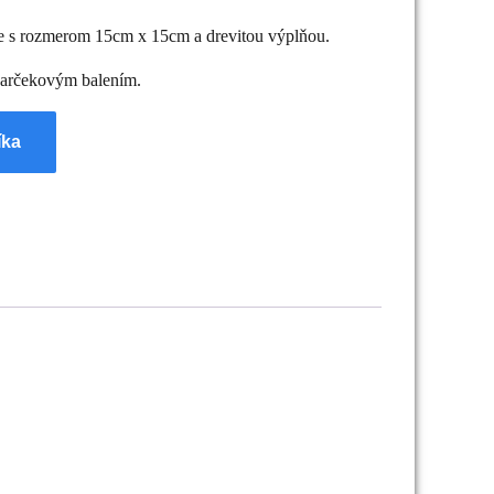
ke s rozmerom 15cm x 15cm a drevitou výplňou.
 darčekovým balením.
íka