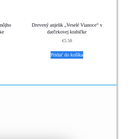
 môjho
Drevený anjelik „Veselé Vianoce“ v
ke
darčekovej krabičke
€
5.50
Pridať do košíka