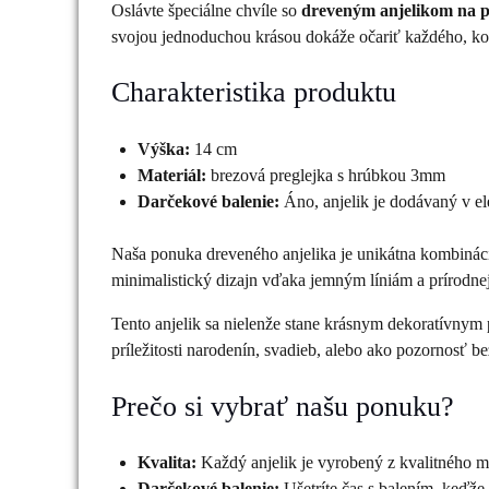
Oslávte špeciálne chvíle so
dreveným anjelikom na p
svojou jednoduchou krásou dokáže očariť každého, ko
Charakteristika produktu
Výška:
14 cm
Materiál:
brezová preglejka s hrúbkou 3mm
Darčekové balenie:
Áno, anjelik je dodávaný v el
Naša ponuka dreveného anjelika je unikátna kombinácia 
minimalistický dizajn vďaka jemným líniám a prírodnej
Tento anjelik sa nielenže stane krásnym dekoratívnym 
príležitosti narodenín, svadieb, alebo ako pozornosť bez 
Prečo si vybrať našu ponuku?
Kvalita:
Každý anjelik je vyrobený z kvalitného ma
Darčekové balenie:
Ušetríte čas s balením, keďže 